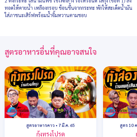
2 ตั้งกระทะ ใส่น้ำมันพืช ใช้ไฟกลาง รอให้ร้อนดี ใส่กุ้ง (ข้อที่ 1) ลง
ทอดให้คายน้ำ เหลืองกรอบ ช้อนขึ้นจากกระทะ พักให้สะเด็ดน้ำมัน
ใส่ภาชนะเสิร์ฟพร้อมน้ำจิ้มหวานตามชอบ
สูตรอาหารอื่นที่คุณอาจสนใจ
สูตรอาหารคาว
•
7 มี.ค. 65
สูตร 10 
กุ้งทรงโปรด