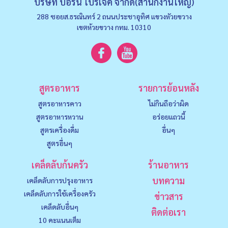
บริษัท บอร์น โปรเจค จำกัด(สำนักงานใหญ่)
288 ซอยส.ธรณินทร์ 2 ถนนประชาอุทิศ แขวงหัวยขวาง
เขตห้วยขวาง กทม. 10310
สูตรอาหาร
รายการย้อนหลัง
สูตรอาหารคาว
ไม่กินถือว่าผิด
สูตรอาหารหวาน
อร่อยแถวนี้
สูตรเครื่องดื่ม
อื่นๆ
สูตรอื่นๆ
เคล็ดลับก้นครัว
ร้านอาหาร
บทความ
เคล็ดลับการปรุงอาหาร
เคล็ดลับการใช้เครื่องครัว
ข่าวสาร
เคล็ดลับอื่นๆ
ติดต่อเรา
10 คะแนนเต็ม