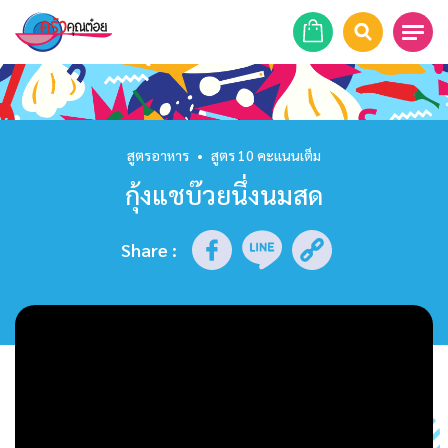
หน้าแรก
สูตรอาหาร
สูตรอาหาร
•
สูตร 10 คะแนนเต็ม
กุ้งแชบ๊วยนึ่งนมสด
ร้านอาหาร
รายการย้อนหลัง
Share
:
เคล็ดลับก้นครัว
บทความ
ข่าวสาร
ติดต่อเรา