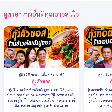
สูตรอาหารอื่นที่คุณอาจสนใจ
สูตร 10 คะแนนเต็ม
•
9 ก.ย. 67
สูตร 10 
กุ้งคั่วซอส
ก
กุ้งคั่วซอส ร้านข้าวต้มเม้งปูดอง อยากให้คุณแม่
กุ้งทอดเกลือ ร้า
บ้าน นำสูตรไปปรุง เพราะกรรมวิธีและขั้นตอนไม่
สูตรไปปรุง เพรา
ยุ่งยาก สูตรมีมาบอกชัดเจนแล้ว ขั้นตอนการทำก็
สูตรมีมาบอกชัด
ชัดเจนด้วย เชิญหยิบสูตรไปปรุงได้เลย
ด้วย เชิ