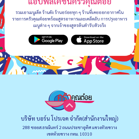
แอปพลิเคชันครัวคุณต๋อย
รวมเอาเมนูเด็ด ร้านดัง ร้านอร่อยทุก ๆ ร้านที่เคยออกอากาศใน
รายการครัวคุณต๋อยพร้อมสูตรอาหารและเคล็ดลับ การปรุงอาหาร
เมนูต่าง ๆ จากเจ้าของสูตรต้นตำรับตัวจริง
บริษัท บอร์น โปรเจค จำกัด(สำนักงานใหญ่)
288 ซอยส.ธรณินทร์ 2 ถนนประชาอุทิศ แขวงหัวยขวาง
เขตห้วยขวาง กทม. 10310