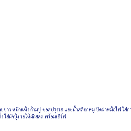
กไทยขาว หมึกแห้ง ก้ามปู ซอสปรุงรส และน้ำสต็อกหมู ปิดฝาหม้อไฟ ใส่
ง ใส่ผักบุ้ง รอให้ผักสลด พร้อมเสิร์ฟ