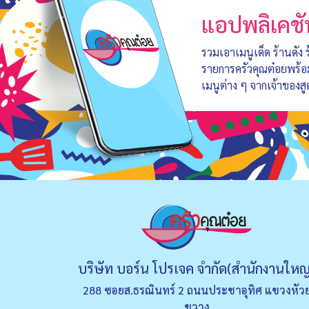
แอปพลิเคชั
รวมเอาเมนูเด็ด ร้านดัง
รายการครัวคุณต๋อยพร้
เมนูต่าง ๆ จากเจ้าของสู
บริษัท บอร์น โปรเจค จำกัด(สำนักงานใหญ
288 ซอยส.ธรณินทร์ 2 ถนนประชาอุทิศ แขวงหัว
ขวาง