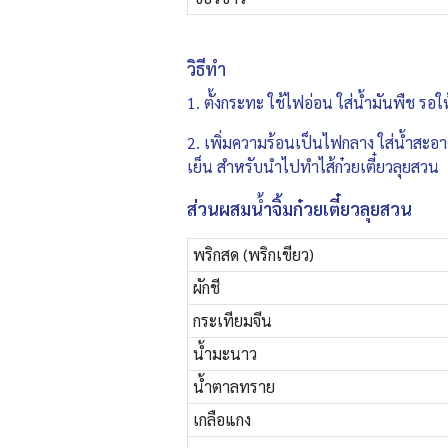
วิธีทำ
1. ตั้งกระทะ ใช้ไฟอ่อน ใส่น้ำมันพืช รอ
2. เพิ่มความร้อนเป็นไฟกลาง ใส่น้ำสะอาด
เย็น สำหรับนำไปทำไส้ก๋วยเตี๋ยวลุยสวน
ส่วนผสมน้ำจิ้มก๋วยเตี๋ยวลุยสวน
พริกสด (พริกเขียว)
ผักชี
กระเทียมจีน
น้ำมะนาว
น้ำตาลทราย
เกลือแกง