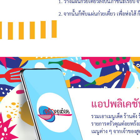
1. วางแผ่นก๋วยเตี๋ยวลงบนภาชนะเรียบ จ
2. จากนั้นก็พับแผ่นก๋วยเตี๋ยว เพื่อห่อไส้ 
แอปพลิเคชั
รวมเอาเมนูเด็ด ร้านดัง
รายการครัวคุณต๋อยพร้
เมนูต่าง ๆ จากเจ้าของสู