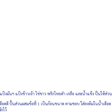
วยแป้งมันฯ แป้งข้าวเจ้า ไข่ขาว พริกไทยดำ เกลือ และน้ำแข็ง ปั่นให้ส่ว
เดือดดี ปั้นส่วนผสมข้อที่ 1 เป้นก้อนขนาด ตามชอบ ใส่ลงต้มในน้ำเดือด 
ักไว้