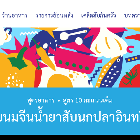
ร้านอาหาร
รายการย้อนหลัง
เคล็ดลับก้นครัว
บทคว
สูตรอาหาร
•
สูตร 10 คะแนนเต็ม
ขนมจีนน้ำยาสับนกปลาอินทร