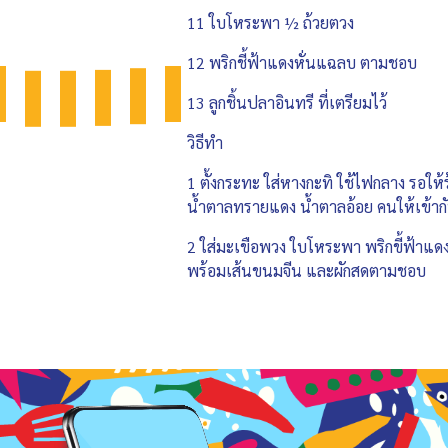
11 ใบโหระพา ½ ถ้วยตวง
12 พริกชี้ฟ้าแดงหั่นแฉลบ ตามชอบ
13 ลูกชิ้นปลาอินทรี ที่เตรียมไว้
วิธีทำ
1 ตั้งกระทะ ใส่หางกะทิ ใช้ไฟกลาง รอให้
น้ำตาลทรายแดง น้ำตาลอ้อย คนให้เข้ากั
2 ใส่มะเขือพวง ใบโหระพา พริกขี้ฟ้าแดง ค
พร้อมเส้นขนมจีน และผักสดตามชอบ