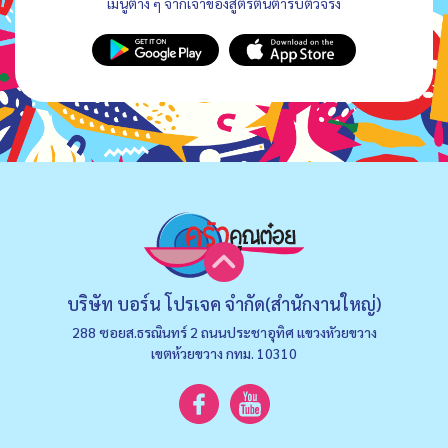
เมนูต่าง ๆ จากเจ้าของสูตรต้นตำรับตัวจริง
บริษัท บอร์น โปรเจค จำกัด(สำนักงานใหญ่)
288 ซอยส.ธรณินทร์ 2 ถนนประชาอุทิศ แขวงหัวยขวาง
เขตห้วยขวาง กทม. 10310