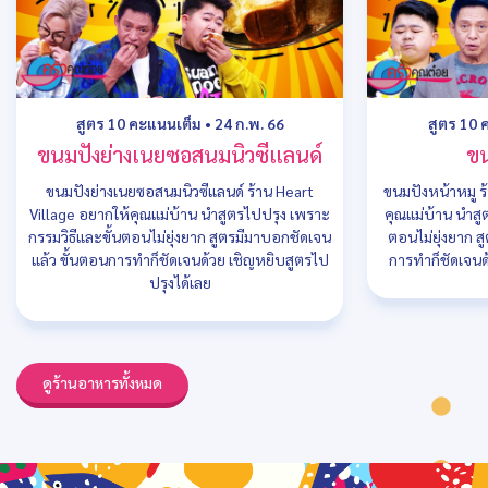
สูตร 10 คะแนนเต็ม
•
24 ก.พ. 66
สูตร 10 
ขนมปังย่างเนยซอสนมนิวซีแลนด์
ขน
ขนมปังย่างเนยซอสนมนิวซีแลนด์ ร้าน Heart
ขนมปังหน้าหมู ร
Village อยากให้คุณแม่บ้าน นำสูตรไปปรุง เพราะ
คุณแม่บ้าน นำสู
กรรมวิธีและขั้นตอนไม่ยุ่งยาก สูตรมีมาบอกชัดเจน
ตอนไม่ยุ่งยาก ส
แล้ว ขั้นตอนการทำก็ชัดเจนด้วย เชิญหยิบสูตรไป
การทำก็ชัดเจนด
ปรุงได้เลย
ดูร้านอาหารทั้งหมด