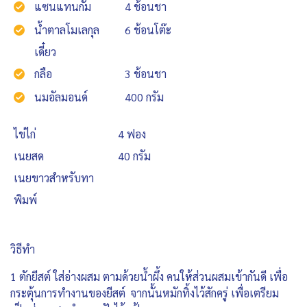
แซนแทนกัม
4 ช้อนชา
น้ำตาลโมเลกุล
6 ช้อนโต๊ะ
เดี๋ยว
กลือ
3 ช้อนชา
นมอัลมอนด์
400 กรัม
ไข่ไก่
4 ฟอง
เนยสด
40 กรัม
เนยขาวสำหรับทา
พิมพ์
วิธีทำ
1 ตักยีสต์ ใส่อ่างผสม ตามด้วยน้ำผึ้ง คนให้ส่วนผสมเข้ากันดี เพื่อ
กระตุ้นการทำงานของยีสต์ จากนั้นหมักทิ้งไว้สักครู่ เพื่อเตรียม