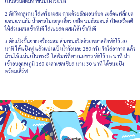
เป็นส่วนผสมทำขนมปังไร้แป้ง
2 ตักวีทกลูเตน ใส่เครื่องผสม ตามด้วยอัลมอนด์บด เมล็ดแฟล็กบด
แซนแทนกัม น้ำตาลโมเลกุลเดี๋ยว เกลือ นมอัลมอนด์ เปิดเครื่องตี
ให้ส่วนผสมเข้ากันดี ใส่เนยสด ผสมให้เข้ากันดี
3 ตักแป้งขึ้นจากเครื่องผสม ส่าภชนะปิดด้วยพลาสติกพักไว้ 30
นาที ให้แป้งฟู แล้วแบ่งแป้งน้ำก้อนละ 280 กรัม รีดไล่อากาศ แล้ว
ม้วนให้แน่นเป็นทรงรี ใส่พิมพ์ที่ทาเนยขาว พักไว้ 15 นาที นำ
เข้าอบอุณหภูมิ 160 องศาเซลเซียส นาน 30 นาที ได้ขนมปัง
พร้อมเสิร์ฟ