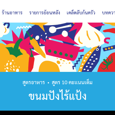
ร้านอาหาร
รายการย้อนหลัง
เคล็ดลับก้นครัว
บทคว
สูตรอาหาร
•
สูตร 10 คะแนนเต็ม
ขนมปังไร้แป้ง