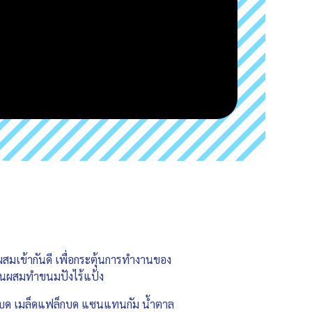
วนผสมเข้ากันดี เพื่อกระตุ้นการทำงานของ
นส่วนผสมทำขนมปังไร้แป้ง
นด์บด เมล็ดแฟล็กบด แซนแทนกัม น้ำตาล