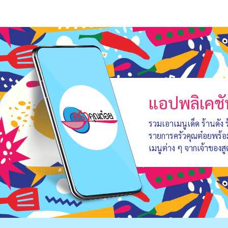
แอปพลิเคชั
รวมเอาเมนูเด็ด ร้านดัง
รายการครัวคุณต๋อยพร้
เมนูต่าง ๆ จากเจ้าของสู