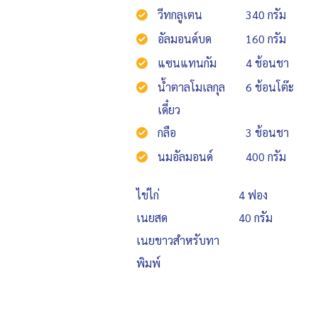
วีทกลูเตน
340 กรัม
อัลมอนด์บด
160 กรัม
แซนแทนกัม
4 ช้อนชา
น้ำตาลโมเลกุล
6 ช้อนโต๊ะ
เดี๋ยว
กลือ
3 ช้อนชา
นมอัลมอนด์
400 กรัม
ไข่ไก่
4 ฟอง
เนยสด
40 กรัม
เนยขาวสำหรับทา
พิมพ์