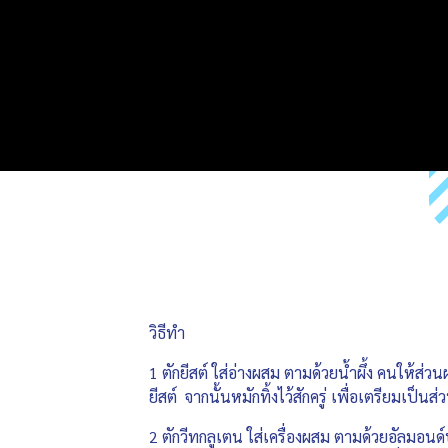
วิธีทำ
1 ตักยีสต์ ใส่อ่างผสม ตามด้วยน้ำผึ้ง คนให้ส่
ยีสต์ จากนั้นหมักทิ้งไว้สักครู่ เพื่อเตรียมเป็
2 ตักวีทกลูเตน ใส่เครื่องผสม ตามด้วยอัลมอ