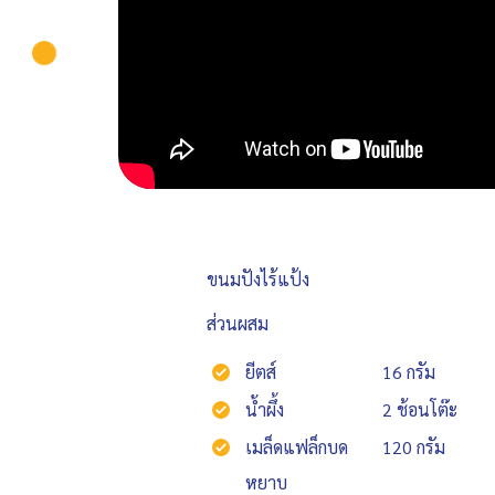
ขนมปังไร้แป้ง
ส่วนผสม
ยีตส์
16 กรัม
น้ำผึ้ง
2 ช้อนโต๊ะ
เมล็ดแฟล็กบด
120 กรัม
หยาบ