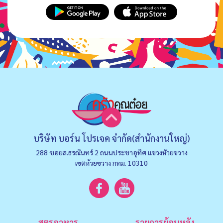
บริษัท บอร์น โปรเจค จำกัด(สำนักงานใหญ่)
288 ซอยส.ธรณินทร์ 2 ถนนประชาอุทิศ แขวงหัวยขวาง
เขตห้วยขวาง กทม. 10310
สูตรอาหาร
รายการย้อนหลัง