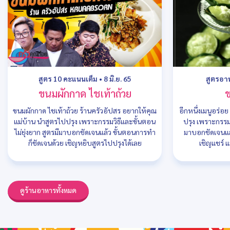
สูตร 10 คะแนนเต็ม
•
8 มิ.ย. 65
สูตรอา
ขนมผักกาด ไชเท้าถ้วย
ขนมผักกาด ไชเท้าถ้วย ร้านครัวอัปสร อยากให้คุณ
อีกหนึ่งเมนูอร่อ
แม่บ้าน นำสูตรไปปรุง เพราะกรรมวิธีและขั้นตอน
ปรุง เพราะกรรมว
ไม่ยุ่งยาก สูตรมีมาบอกชัดเจนแล้ว ขั้นตอนการทำ
มาบอกชัดเจนแล
ก็ชัดเจนด้วย เชิญหยิบสูตรไปปรุงได้เลย
เชิญแชร์ แ
ดูร้านอาหารทั้งหมด