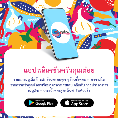
แอปพลิเคชันครัวคุณต๋อย
รวมเอาเมนูเด็ด ร้านดัง ร้านอร่อยทุก ๆ ร้านที่เคยออกอากาศใน
รายการครัวคุณต๋อยพร้อมสูตรอาหารและเคล็ดลับ การปรุงอาหาร
เมนูต่าง ๆ จากเจ้าของสูตรต้นตำรับตัวจริง