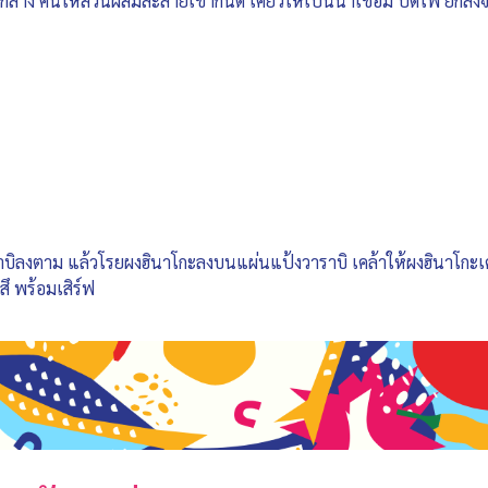
ลาง คนให้ส่วนผสมละลายเข้ากันดี เคี่ยวให้เป็นน้ำเชื่อม ปิดไฟ ยกลง
าบิลงตาม แล้วโรยผงฮินาโกะลงบนแผ่นแป้งวาราบิ เคล้าให้ผงฮินาโกะเค
สึ พร้อมเสิร์ฟ