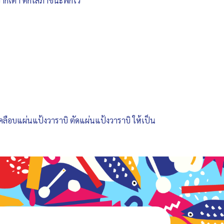
จากเตา ตักใส่ภาชนะพักไว้
ลือบแผ่นแป้งวาราบิ ตัดแผ่นแป้งวาราบิ ให้เป็น