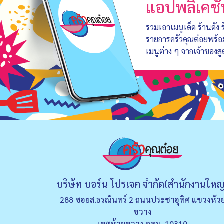
แอปพลิเคชั
รวมเอาเมนูเด็ด ร้านดัง
รายการครัวคุณต๋อยพร้
เมนูต่าง ๆ จากเจ้าของสู
บริษัท บอร์น โปรเจค จำกัด(สำนักงานใหญ
288 ซอยส.ธรณินทร์ 2 ถนนประชาอุทิศ แขวงหัว
ขวาง
เขตห้วยขวาง กทม. 10310