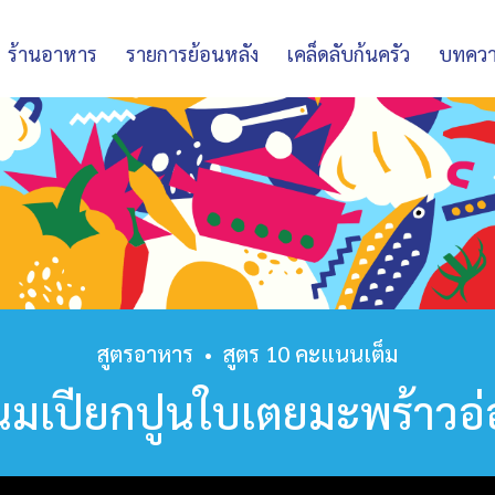
ร้านอาหาร
รายการย้อนหลัง
เคล็ดลับก้นครัว
บทคว
สูตรอาหาร
•
สูตร 10 คะแนนเต็ม
มเปียกปูนใบเตยมะพร้าวอ