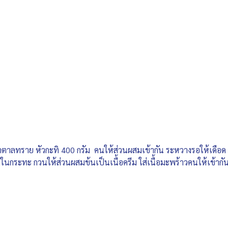
้ำตาลทราย หัวกะทิ 400 กรัม คนให้ส่วนผสมเข้ากัน ระหวางรอให้เดือด ต
งในกระทะ กวนให้ส่วนผสมข้นเป็นเนื้อครีม ใส่เนื้อมะพร้าวคนให้เข้ากั