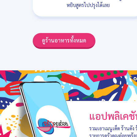
หยิบสูตรไปปรุงได้เลย
ดูร้านอาหารทั้งหมด
แอปพลิเคชั
รวมเอาเมนูเด็ด ร้านดัง
รายการครัวคุณต๋อยพร้