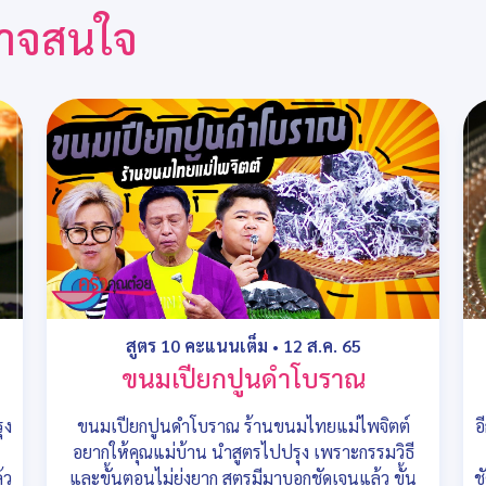
ณอาจสนใจ
สูตร 10 คะแนนเต็ม
•
12 ส.ค. 65
ขนมเปียกปูนดำโบราณ
ุง
ขนมเปียกปูนดำโบราณ ร้านขนมไทยแม่ไพจิตต์
อ
อยากให้คุณแม่บ้าน นำสูตรไปปรุง เพราะกรรมวิธี
้ว
และขั้นตอนไม่ยุ่งยาก สูตรมีมาบอกชัดเจนแล้ว ขั้น
ช