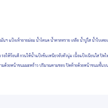
้งมันฯ แป้งเท้ายายม่อม น้ำโตนด น้ำตาลทราย เกลือ น้ำปูใส น้ำใบเตย
าง รอให้ร้อนดี กวนให้น้ำแป้งข้นเหนียวจับตัวนุ่ม เนื้อแป้งเนียนใส ป
ร์ฟ ตามด้วยหน้าขนมมะพร้าว ปริมาณตามชอบ ปิดท้ายด้วยหน้าขนมชั้นบน 