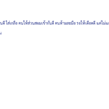
อนดี ใส่เกลือ คนให้ส่วนสผมเข้ากันดี คนห้ามละมือ รอให้เดือดดี แต่ไม่
่อน