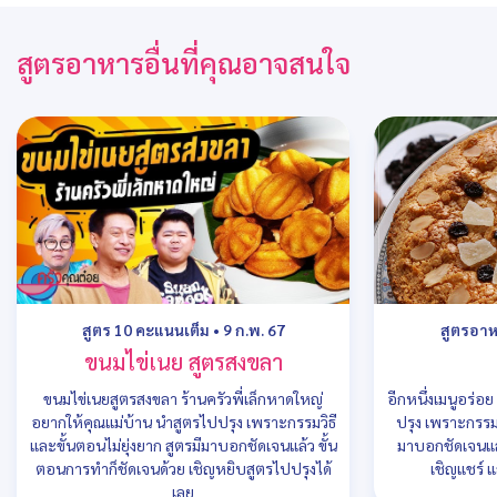
สูตรอาหารอื่นที่คุณอาจสนใจ
สูตร 10 คะแนนเต็ม
•
9 ก.พ. 67
สูตรอา
ขนมไข่เนย สูตรสงขลา
ขนมไข่เนยสูตรสงขลา ร้านครัวพี่เล็กหาดใหญ่
อีกหนึ่งเมนูอร่อ
อยากให้คุณแม่บ้าน นำสูตรไปปรุง เพราะกรรมวิธี
ปรุง เพราะกรรมว
และขั้นตอนไม่ยุ่งยาก สูตรมีมาบอกชัดเจนแล้ว ขั้น
มาบอกชัดเจนแล
ตอนการทำก็ชัดเจนด้วย เชิญหยิบสูตรไปปรุงได้
เชิญแชร์ แ
เลย