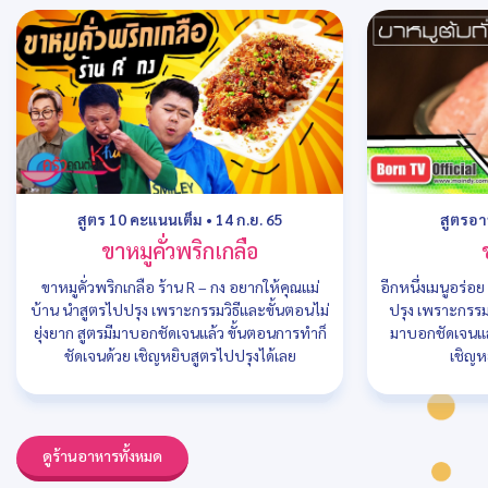
สูตร 10 คะแนนเต็ม
•
14 ก.ย. 65
สูตรอ
ขาหมูคั่วพริกเกลือ
ขาหมูคั่วพริกเกลือ ร้าน R – กง อยากให้คุณแม่
อีกหนึ่งเมนูอร่อ
บ้าน นำสูตรไปปรุง เพราะกรรมวิธีและขั้นตอนไม่
ปรุง เพราะกรรมว
ยุ่งยาก สูตรมีมาบอกชัดเจนแล้ว ขั้นตอนการทำก็
มาบอกชัดเจนแล
ชัดเจนด้วย เชิญหยิบสูตรไปปรุงได้เลย
เชิญห
ดูร้านอาหารทั้งหมด