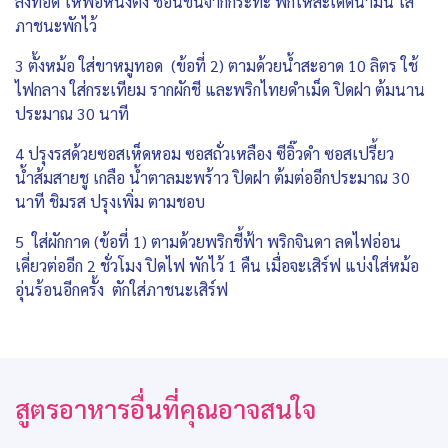
ลงทอด ให้พอหนังตึง ช้อนขึ้นจากกระทะ พักให้สะเด็ดน้ำมัน ใส่
ภาชนะพักไว้
3 ตั้งหม้อ ใส่ขาหมูทอด (ข้อที่ 2) ตามด้วยน้ำสะอาด 10 ลิตร ใช้
ไฟกลาง ใส่กระเทียม รากผักชี และพริกไทยดำเม็ด ปิดฝา ต้มนาน
ประมาณ 30 นาที
4 ปรุงรสด้วยซอสเห็ดหอม ซอสถั่วเหลือง ซีอิ๊วดำ ซอสเปรี้ยว
น้ำส้มสายชู เกลือ น้ำตาลมะพร้าว ปิดฝา ต้มต่ออีกประมาณ 30
นาที ชิมรส ปรุงเพิ่ม ตามชอบ
5 ใส่ผักกาด (ข้อที่ 1) ตามด้วยพริกชี้ฟ้า พริกจินดา ลดไฟอ่อน
เคี่ยวต่ออีก 2 ชั่วโมง ปิดไฟ พักไว้ 1 คืน เมื่อจะเสิร์ฟ แบ่งใส่หม้อ
อุ่นร้อนอีกครั้ง ตักใส่ภาชนะเสิร์ฟ
สูตรอาหารอื่นที่คุณอาจสนใจ