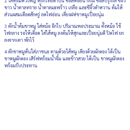
2 ใส่หอมหัวใหญ่ พริกไทยดำป่น ซอสหอยนางรม ซอสปรุงรส ซีอิ๊ว
ขาว น้ำตาลทราย น้ำตาลมะพร้าว เกลือ และซีอิ๊วดำหวาน ต้มให้
ส่วนผสมเดือดสักครู่ ลดไฟอ่อน เคี่ยงฝห่ขาหมูเปื่อยนุ่ม
3 ตักน้ำต้มขาหมู ใส่หม้อ อีกใบ ปริมาณพอประมาณ ตั้งหม้อ ใช้
ไฟกลาง รอให้เดือด ใส่ไส้หมู ลงต้มให้สุกและเปื่อยนุ่มดี ปิดไฟ ยก
ลงจากเตา พักไว้
4 ตักขาหมูหั่นใส่ภาชนะ ตามด้วยไส้หมู เคียงด้วยผักดอง ได้เป็น
ขาหมูผักดอง เสิร์ฟพร้อมน้ำจิ้ม และข้าวสวย ได้เป็น ขาหมูผักดอง
พร้อมรับประทาน