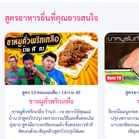
สูตรอาหารอื่นที่คุณอาจสนใจ
สูตร 10 คะแนนเต็ม
•
14 ก.ย. 65
สูตรอ
ขาหมูคั่วพริกเกลือ
ขาหมูคั่วพริกเกลือ ร้าน R – กง อยากให้คุณแม่
อีกหนึ่งเมนูอร่อ
บ้าน นำสูตรไปปรุง เพราะกรรมวิธีและขั้นตอนไม่
ปรุง เพราะกรรมว
ยุ่งยาก สูตรมีมาบอกชัดเจนแล้ว ขั้นตอนการทำก็
มาบอกชัดเจนแล
ชัดเจนด้วย เชิญหยิบสูตรไปปรุงได้เลย
เชิญห