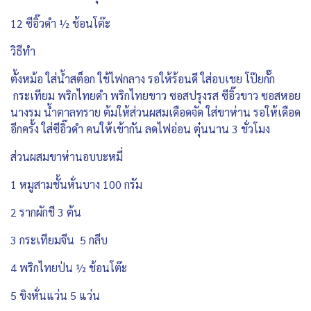
12 ซีอิ๊วดำ ½ ช้อนโต๊ะ
วิธีทำ
ตั้งหม้อ ใส่น้ำสต็อก ใช้ไฟกลาง รอให้ร้อนดี ใส่อบเชย โป๊ยกั๊ก
กระเทียม พริกไทยดำ พริกไทยขาว ซอสปรุงรส ซีอิ๊วขาว ซอสหอย
นางรม น้ำตาลทราย ต้มให้ส่วนผสมเดือดจัด ใส่ขาห่าน รอให้เดือด
อีกครั้ง ใส่ซีอิ๊วดำ คนให้เข้ากัน ลดไฟอ่อน ตุ๋นนาน 3 ชั่วโมง
ส่วนผสมขาห่านอบบะหมี่
1 หมูสามชั้นหั่นบาง 100 กรัม
2 รากผักชี 3 ต้น
3 กระเทียมจีน 5 กลีบ
4 พริกไทยป่น ½ ช้อนโต๊ะ
5 ขิงหั่นแว่น 5 แว่น