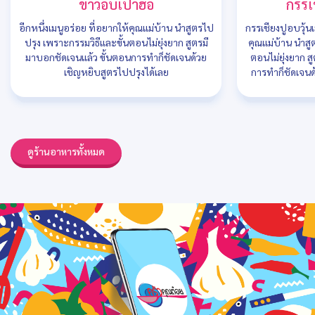
ข้าวอบเป๋าฮื้อ
กรรเช
อีกหนึ่งเมนูอร่อย ที่อยากให้คุณแม่บ้าน นำสูตรไป
กรรเชียงปูอบวุ้น
ปรุง เพราะกรรมวิธีและขั้นตอนไม่ยุ่งยาก สูตรมี
คุณแม่บ้าน นำสู
มาบอกชัดเจนแล้ว ขั้นตอนการทำก็ชัดเจนด้วย
ตอนไม่ยุ่งยาก ส
เชิญหยิบสูตรไปปรุงได้เลย
การทำก็ชัดเจนด
ดูร้านอาหารทั้งหมด