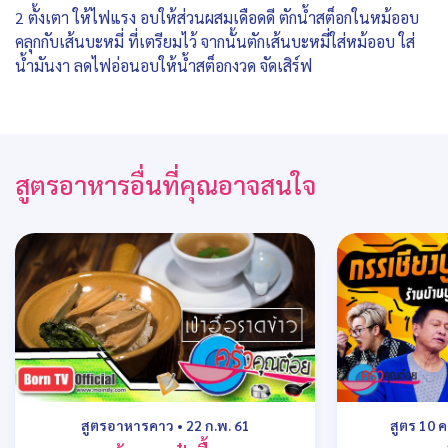
2 ตั้งเตา ให้ไฟแรง อบให้ส่วนผสมเดือดดี ตักน้ำสต็อกในหม้ออบ
คลุกกับเส้นบะหมี่ ที่เตรียมไว้ จากนั้นตักเส้นบะหมี่ใส่หม้ออบ ใส่
น้ำมันงา ลดไฟอ่อนอบให้น้ำสต็อกงวด จัดเสิร์ฟ
สูตรอาหารอื่นที่คุณอาจสนใจ
สูตรอาหารคาว
•
22 ก.พ. 61
สูตร 10 