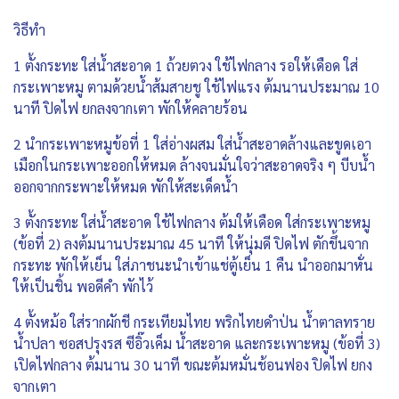
วิธีทำ
1 ตั้งกระทะ ใส่น้ำสะอาด 1 ถ้วยตวง ใช้ไฟกลาง รอให้เดือด ใส่
กระเพาะหมู ตามด้วยน้ำส้มสายชู ใช้ไฟแรง ต้มนานประมาณ 10
นาที ปิดไฟ ยกลงจากเตา พักให้คลายร้อน
2 นำกระเพาะหมูข้อที่ 1 ใส่อ่างผสม ใส่น้ำสะอาดล้างและขูดเอา
เมือกในกระเพาะออกให้หมด ล้างจนมั่นใจว่าสะอาดจริง ๆ บีบน้ำ
ออกจากกระพาะให้หมด พักให้สะเด็ดน้ำ
3 ตั้งกระทะ ใส่น้ำสะอาด ใช้ไฟกลาง ต้มให้เดือด ใส่กระเพาะหมู
(ข้อที่ 2) ลงต้มนานประมาณ 45 นาที ให้นุ่มดี ปิดไฟ ตักขึ้นจาก
กระทะ พักให้เย็น ใส่ภาชนะนำเข้าแช่ตู้เย็น 1 คืน นำออกมาหั่น
ให้เป็นชิ้น พอดีคำ พักไว้
4 ตั้งหม้อ ใส่รากผักชี กระเทียมไทย พริกไทยดำป่น น้ำตาลทราย
น้ำปลา ซอสปรุงรส ซีอิ๊วเค็ม น้ำสะอาด และกระเพาะหมู (ข้อที่ 3)
เปิดไฟกลาง ต้มนาน 30 นาที ขณะต้มหมั่นช้อนฟอง ปิดไฟ ยกง
จากเตา