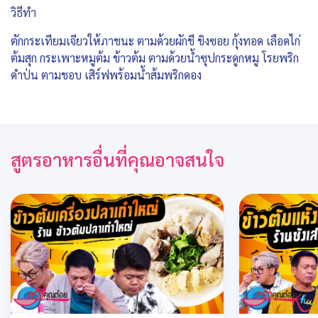
วิธีทำ
ตักกระเทียมเจียวให้ภาชนะ ตามด้วยผักชี ขิงซอย กุ้งทอด เลือดไก่
ต้มสุก กระเพาะหมูต้ม ข้าวต้ม ตามด้วยน้ำซุปกระดูกหมู โรยพริก
ดำป่น ตามชอบ เสิร์ฟพร้อมน้ำส้มพริกดอง
สูตรอาหารอื่นที่คุณอาจสนใจ