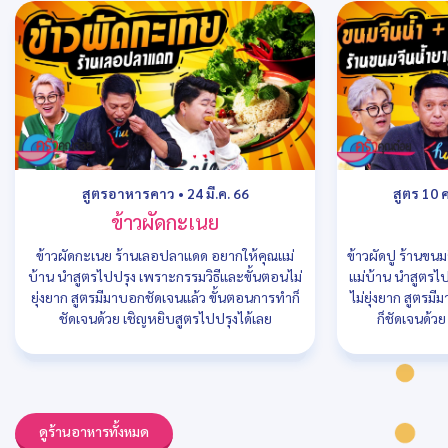
สูตรอาหารคาว
•
24 มี.ค. 66
สูตร 10 
ข้าวผัดกะเนย
ข้าวผัดกะเนย ร้านเลอปลาแดด อยากให้คุณแม่
ข้าวผัดปู ร้านขน
บ้าน นำสูตรไปปรุง เพราะกรรมวิธีและขั้นตอนไม่
แม่บ้าน นำสูตรไ
ยุ่งยาก สูตรมีมาบอกชัดเจนแล้ว ขั้นตอนการทำก็
ไม่ยุ่งยาก สูตรม
ชัดเจนด้วย เชิญหยิบสูตรไปปรุงได้เลย
ก็ชัดเจนด้ว
ดูร้านอาหารทั้งหมด