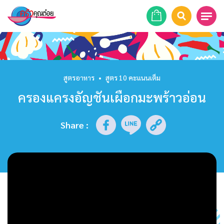
หน้าแรก
สูตรอาหาร
สูตรอาหาร
•
สูตร 10 คะแนนเต็ม
ครองแครงอัญชันเผือกมะพร้าวอ่อน
ร้านอาหาร
รายการย้อนหลัง
Share
:
เคล็ดลับก้นครัว
บทความ
ข่าวสาร
ติดต่อเรา