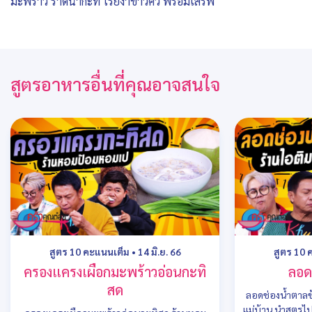
มะพร้าว ราดน้ำกะทิ โรยงาขาวคั่ว พร้อมเสิร์ฟ
สูตรอาหารอื่นที่คุณอาจสนใจ
สูตร 10 คะแนนเต็ม
•
14 มิ.ย. 66
สูตร 10 
ครองแครงเผือกมะพร้าวอ่อนกะทิ
ลอด
สด
ลอดช่องน้ำตาลข้
แม่บ้าน นำสูตรไ