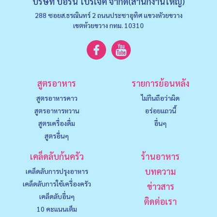
บริษัท บอร์น โปรเจค จำกัด(สำนักงานใหญ่)
288 ซอยส.ธรณินทร์ 2 ถนนประชาอุทิศ แขวงหัวยขวาง
เขตห้วยขวาง กทม. 10310
สูตรอาหาร
รายการย้อนหลัง
สูตรอาหารคาว
ไม่กินถือว่าผิด
สูตรอาหารหวาน
อร่อยแถวนี้
สูตรเครื่องดื่ม
อื่นๆ
สูตรอื่นๆ
เคล็ดลับก้นครัว
ร้านอาหาร
บทความ
เคล็ดลับการปรุงอาหาร
เคล็ดลับการใช้เครื่องครัว
ข่าวสาร
เคล็ดลับอื่นๆ
ติดต่อเรา
10 คะแนนเต็ม