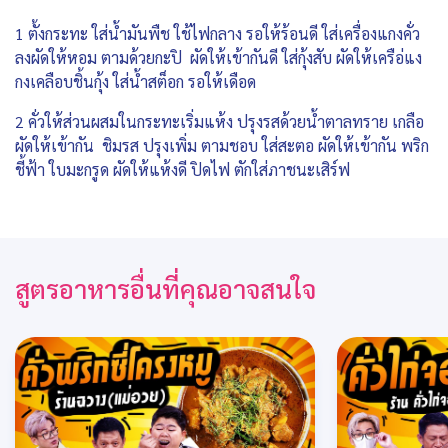
1 ตั้งกระทะ ใส่น้ำมันพืช ใช้ไฟกลาง รอให้ร้อนดี ใส่เครื่องแกงคั่ว
ลงผัดให้หอม ตามด้วยกะปิ ผัดให้เข้ากันดี ใส่กุ้งสับ ผัดให้เครือ่แง
กงเคลือบชิ้นกุ้ง ใส่น้ำสต็อก รอให้เดือด
2 คั่วให้ส่วนผสมในกระทะเริ่มแห้ง ปรุงรสด้วยน้ำตาลทราย เกลือ
ผัดให้เข้ากัน ชิมรส ปรุงเพิ่ม ตามชอบ ใส่สะตอ ผัดให้เข้ากัน พริก
ชี้ฟ้า ใบมะกรูด ผัดให้แห้งดี ปิดไฟ ตักใส่ภาชนะเสิร์ฟ
สูตรอาหารอื่นที่คุณอาจสนใจ