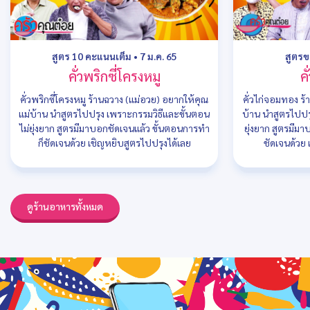
สูตร 10 คะแนนเต็ม
•
7 ม.ค. 65
สูตรข
คั่วพริกซี่โครงหมู
ค
คั่วพริกซี่โครงหมู ร้านฉวาง (แม่อวย) อยากให้คุณ
คั่วไก่จอมทอง ร้
แม่บ้าน นำสูตรไปปรุง เพราะกรรมวิธีและขั้นตอน
บ้าน นำสูตรไปปร
ไม่ยุ่งยาก สูตรมีมาบอกชัดเจนแล้ว ขั้นตอนการทำ
ยุ่งยาก สูตรมีม
ก็ชัดเจนด้วย เชิญหยิบสูตรไปปรุงได้เลย
ชัดเจนด้วย 
ดูร้านอาหารทั้งหมด