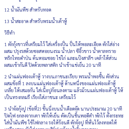
12 น้ำมันพืช สำหรับทอด
13 น้ำสะอาด สำหรับพรมน้ำเต้าหู้
วิธีทำ
1 ตักกุ้งขาวที่เตรียมไว้ ใส่เครื่องปั่น ปั่นให้พอละเอียด ตักใส่อ่าง
ผสม ปรุงรสด้วยซอสหอยนงรม น้ำปลา ซีอิ๊วขาว น้ำตาลทราย
พริกไทยดำป่น ต้นหอมซอย ไข่ไก่ และแป้งสาลีฯ เคล้าให้ส่วน
ผสมเข้ากันดี ปิดด้วยพลาสติก นำเข้าแช่เย็น 20 นาที
2 นำแผ่นฟองเต้าหู้ วางบนภาชนะเรียบ พรมน้ำพอชื้น ตักส่วน
ผสมข้อที่ 1 ลงบนแผ่นฟองเต้าหู้ ด้านหนึ่งของแผ่นฟองเต้าหู้
เกลี่ย ให้เสมอกัน ใส่เนื้อปูก้อนลงตาม แล้วม้วนแผ่นฟองเต้าหู้ ให้
เป็นทรงกลมรี เรียงใส่ภาชนะ เตรียมไว้
3 นำจ้อกุ้งปู (ข้อที่2) ขึ้นนึ่งบนน้ำเดือดจัด นานประมาณ 20 นาที
ปิดไฟ ยกลงจากเตา พักให้เย็น ตัดเป็นชิ้นพอดีคำ พักไว้ ตั้งกระทะ
ใส่น้ำมันพืช ใช้ไฟกลาง รอให้ร้อนดี ตักจ้อปู ที่หั่นไว้ลงทอดให้