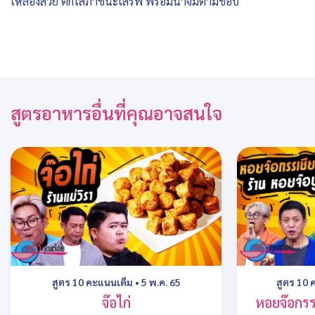
เหลืองสวย ตักใส่ภาชนะเสิร์ฟ พร้อมน้ำจิ้มตามชอบ
สูตรอาหารอื่นที่คุณอาจสนใจ
สูตร 10 คะแนนเต็ม
•
5 พ.ค. 65
สูตร 10 
จ๊อไก่
หอยจ๊อกรรเ