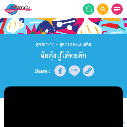
หน้าแรก
สูตรอาหาร
สูตรอาหาร
•
สูตร 10 คะแนนเต็ม
จ้อกุ้งปูไส้ทะลัก
ร้านอาหาร
รายการย้อนหลัง
Share
:
เคล็ดลับก้นครัว
บทความ
ข่าวสาร
ติดต่อเรา