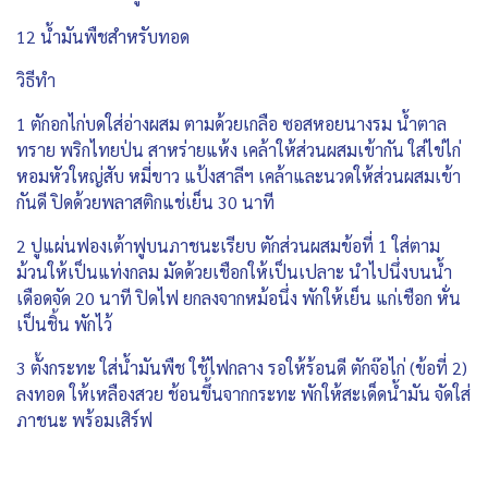
12 น้ำมันพืชสำหรับทอด
วิธีทำ
1 ตักอกไก่บดใส่อ่างผสม ตามด้วยเกลือ ซอสหอยนางรม น้ำตาล
ทราย พริกไทยป่น สาหร่ายแห้ง เคล้าให้ส่วนผสมเข้ากัน ใส่ไข่ไก่
หอมหัวใหญ่สับ หมี่ขาว แป้งสาลีฯ เคล้าและนวดให้ส่วนผสมเข้า
กันดี ปิดด้วยพลาสติกแช่เย็น 30 นาที
2 ปูแผ่นฟองเต้าฟูบนภาชนะเรียบ ตักส่วนผสมข้อที่ 1 ใส่ตาม
ม้วนให้เป็นแท่งกลม มัดด้วยเชือกให้เป็นเปลาะ นำไปนึ่งบนน้ำ
เดือดจัด 20 นาที ปิดไฟ ยกลงจากหม้อนึ่ง พักให้เย็น แก่เชือก หั่น
เป็นชิ้น พักไว้
3 ตั้งกระทะ ใส่น้ำมันพืช ใช้ไฟกลาง รอให้ร้อนดี ตักจ๊อไก่ (ข้อที่ 2)
ลงทอด ให้เหลืองสวย ช้อนขึ้นจากกระทะ พักให้สะเด็ดน้ำมัน จัดใส่
ภาชนะ พร้อมเสิร์ฟ