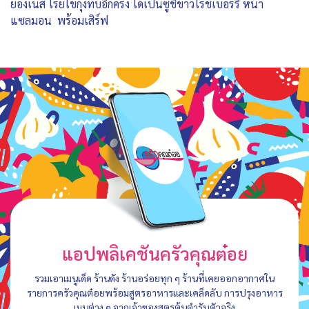
ยองเนส โรยไข่กุ้งทับอีกครั้ง ได้เป็นซูชิข้าวไรช์เบอร์รี หน้า
แซลมอน พร้อมเสิร์ฟ
แอปพลิเคชันครัวคุณต๋อย
รวมเอาเมนูเด็ด ร้านดัง ร้านอร่อยทุก ๆ ร้านที่เคยออกอากาศใน
รายการครัวคุณต๋อยพร้อมสูตรอาหารและเคล็ดลับ การปรุงอาหาร
เมนูต่าง ๆ จากเจ้าของสูตรต้นตำรับตัวจริง