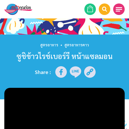
หน้าแรก
สูตรอาหาร
สูตรอาหาร
•
สูตรอาหารคาว
ซูชิข้าวไรช์เบอร์รี หน้าแซลมอน
ร้านอาหาร
รายการย้อนหลัง
Share
:
เคล็ดลับก้นครัว
บทความ
ข่าวสาร
ติดต่อเรา