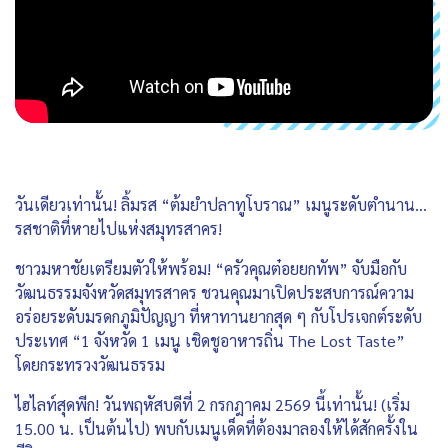
วันเดียวเท่านั้น! ลิ้มรส “ต้มยำปลาทูโบราณ” เมนูระดับตำนาน…
รสชาติที่หายไปแห่งสมุทรสาคร!
ชาวมหาชัยเตรียมตัวให้พร้อม! “ครัวคุณต๋อยยกทัพ” จับมือกับ
วัฒนธรรมจังหวัดสมุทรสาคร ชวนคุณมาเปิดประสบการณ์ความ
อร่อยระดับมรดกภูมิปัญญา ที่หาทานยากสุด ๆ กับโปรเจกต์ระดับ
ประเทศ “1 จังหวัด 1 เมนู เชิดชูอาหารถิ่น The Lost Taste”
โดยกระทรวงวัฒนธรรม
ไฮไลท์สุดพีก! วันพฤหัสบดีที่ 2 กรกฎาคม 2569 นี้เท่านั้น! (เริ่ม
15.00 น. เป็นต้นไป) พบกับเมนูเด็ดที่ต้องมาลองให้ได้สักครั้งใน