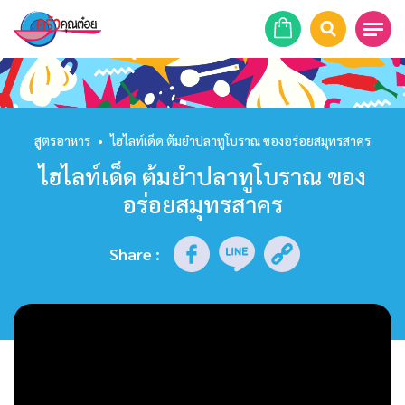
หน้าแรก
สูตรอาหาร
สูตรอาหาร
•
ไฮไลท์เด็ด ต้มยำปลาทูโบราณ ของอร่อยสมุทรสาคร
ไฮไลท์เด็ด ต้มยำปลาทูโบราณ ของ
ร้านอาหาร
อร่อยสมุทรสาคร
รายการย้อนหลัง
Share
:
เคล็ดลับก้นครัว
บทความ
ข่าวสาร
ติดต่อเรา