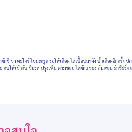
ผักชี ข่า ตะไคร้ ใบมะกรูด รอให้เดือด ใส่เนื้อปลาคัง น้ำเดือดอีกครั้ง ป
คนให้เข้ากัน ชิมรส ปรุงเพิ่ม ตามชอบ ใส่ผักแขยง ต้นหอม ผักชีฝรั่ง แล
ณอาจสนใจ