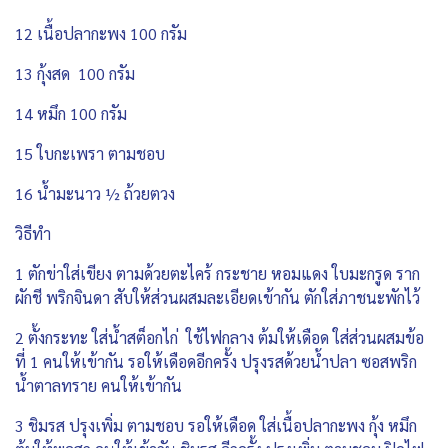
12 เนื้อปลากะพง 100 กรัม
13 กุ้งสด 100 กรัม
14 หมึก 100 กรัม
15 ใบกะเพรา ตามชอบ
16 น้ำมะนาว ½ ถ้วยตวง
วิธีทำ
1 ตักข่าใส่เขียง ตามด้วยตะไคร้ กระชาย หอมแดง ใบมะกรูด ราก
ผักชี พริกจินดา สับให้ส่วนผสมละเอียดเข้ากัน ตักใส่ภาชนะพักไว้
2 ตั้งกระทะ ใส่น้ำสต็อกไก่ ใช้ไฟกลาง ต้มให้เดือด ใส่ส่วนผสมข้อ
ที่ 1 คนให้เข้ากัน รอให้เดือดอีกครั้ง ปรุงรสด้วยน้ำปลา ซอสพริก
น้ำตาลทราย คนให้เข้ากัน
3 ชิมรส ปรุงเพิ่ม ตามชอบ รอให้เดือด ใส่เนื้อปลากะพง กุ้ง หมึก