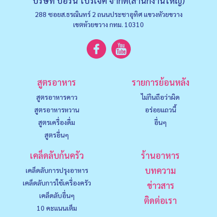
บริษัท บอร์น โปรเจค จำกัด(สำนักงานใหญ่)
288 ซอยส.ธรณินทร์ 2 ถนนประชาอุทิศ แขวงหัวยขวาง
เขตห้วยขวาง กทม. 10310
สูตรอาหาร
รายการย้อนหลัง
สูตรอาหารคาว
ไม่กินถือว่าผิด
สูตรอาหารหวาน
อร่อยแถวนี้
สูตรเครื่องดื่ม
อื่นๆ
สูตรอื่นๆ
เคล็ดลับก้นครัว
ร้านอาหาร
บทความ
เคล็ดลับการปรุงอาหาร
เคล็ดลับการใช้เครื่องครัว
ข่าวสาร
เคล็ดลับอื่นๆ
ติดต่อเรา
10 คะแนนเต็ม