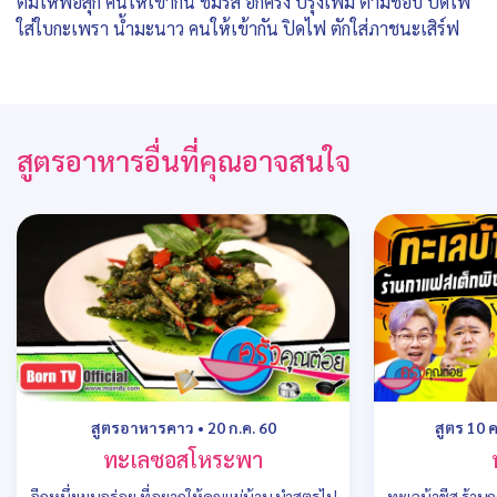
ต้มให้พอสุก คนให้เข้ากัน ชิมรส อีกครั้ง ปรุงเพิ่ม ตามชอบ ปิดไฟ
ใส่ใบกะเพรา น้ำมะนาว คนให้เข้ากัน ปิดไฟ ตักใส่ภาชนะเสิร์ฟ
สูตรอาหารอื่นที่คุณอาจสนใจ
สูตรอาหารคาว
•
20 ก.ค. 60
สูตร 10 
ทะเลซอสโหระพา
อีกหนึ่งเมนูอร่อย ที่อยากให้คุณแม่บ้าน นำสูตรไป
ทะเลบ้าชีส ร้าน