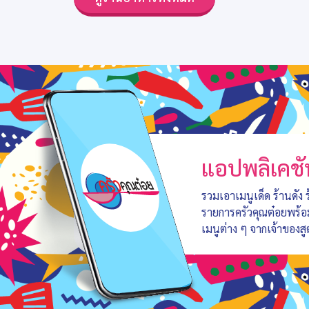
แอปพลิเคชั
รวมเอาเมนูเด็ด ร้านดัง
รายการครัวคุณต๋อยพร้
เมนูต่าง ๆ จากเจ้าของสู