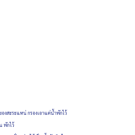
มของสะระแหน่ กรองเอาแต่น้ำพักไว้
น พักไว้