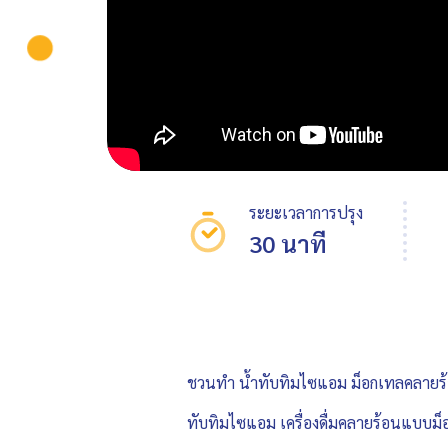
ระยะเวลาการปรุง
30 นาที
ชวนทำ น้ำทับทิมไซแอม ม็อกเทลคลายร
ทับทิมไซแอม เครื่องดื่มคลายร้อนแบบม