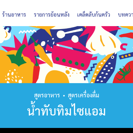
ร้านอาหาร
รายการย้อนหลัง
เคล็ดลับก้นครัว
บทคว
สูตรอาหาร
•
สูตรเครื่องดื่ม
น้ำทับทิมไซแอม