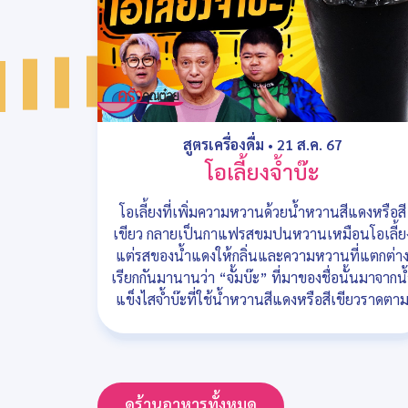
สูตรเครื่องดื่ม
•
21 ส.ค. 67
โอเลี้ยงจ้ำบ๊ะ
โอเลี้ยงที่เพิ่มความหวานด้วยน้ำหวานสีแดงหรือสี
เขียว กลายเป็นกาแฟรสขมปนหวานเหมือนโอเลี้ย
แต่รสของน้ำแดงให้กลิ่นและความหวานที่แตกต่า
เรียกกันมานานว่า “จั้มบ๊ะ” ที่มาของชื่อนั้นมาจากน้
แข็งไสจ้ำบ๊ะที่ใช้น้ำหวานสีแดงหรือสีเขียวราดตา
ดูร้านอาหารทั้งหมด