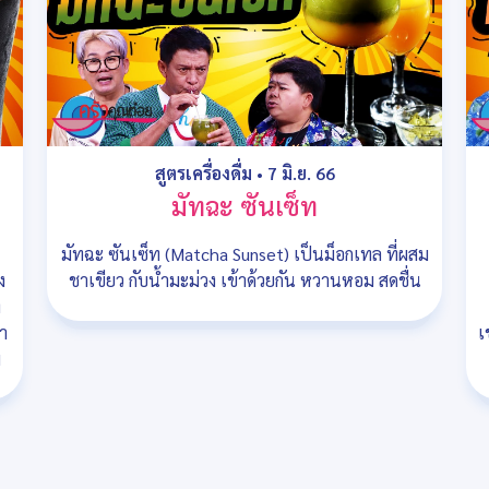
สูตรเครื่องดื่ม
•
7 มิ.ย. 66
มัทฉะ ซันเซ็ท
มัทฉะ ซันเซ็ท (Matcha Sunset) เป็นม็อกเทล ที่ผสม
ง
ชาเขียว กับน้ำมะม่วง เข้าด้วยกัน หวานหอม สดชื่น
ง
ำ
เ
ม