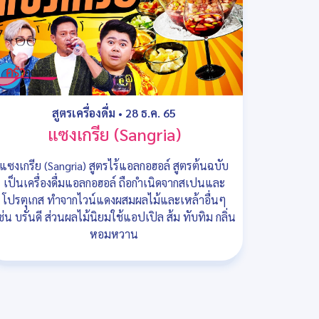
สูตรเครื่องดื่ม
•
28 ธ.ค. 65
แซงเกรีย (Sangria)
แซงเกรีย (Sangria) สูตรไร้แอลกอฮอล์ สูตรต้นฉบับ
เป็นเครื่องดื่มแอลกอฮอล์ ถือกำเนิดจากสเปนและ
โปรตุเกส ทำจากไวน์แดงผสมผลไม้และเหล้าอื่นๆ
ช่น บรั่นดี ส่วนผลไม้นิยมใช้แอปเปิล ส้ม ทับทิม กลิ่น
หอมหวาน