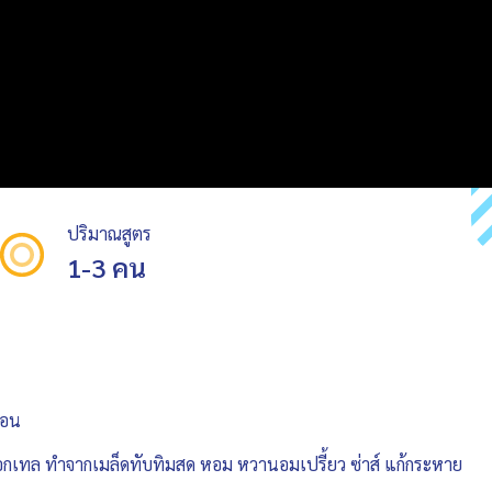
ปริมาณสูตร
1-3 คน
้อน
็อกเทล ทำจากเมล็ดทับทิมสด หอม หวานอมเปรี้ยว ซ่าส์ แก้กระหาย