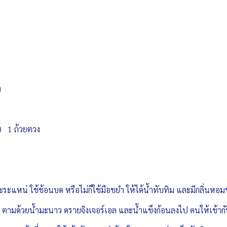
ง
ง) 1 ถ้วยตวง
ะระแหน่ ใช้ช้อนบด หรือไม่ก็ใช้มือขยำ ให้ได้น้ำทับทิม และมีกลิ่นหอ
ม ตามด้วยน้ำมะนาว ดรายจิงเจอร์เอล และน้ำแข็งก้อนลงไป คนให้เข้ากั