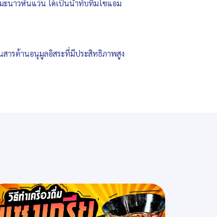
ะมะนาวหั่นแว่น ได้เป็นน้ำทับทิมไซแอม
็นสารต้านอนุมูลอิสระที่มีประสิทธิภาพสูง