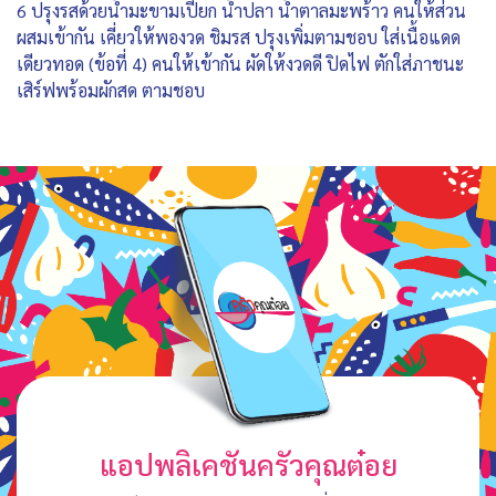
6 ปรุงรสด้วยน้ำมะขามเปียก น้ำปลา น้ำตาลมะพร้าว คนให้ส่วน
ผสมเข้ากัน เคี่ยวให้พองวด ชิมรส ปรุงเพิ่มตามชอบ ใส่เนื้อแดด
เดียวทอด (ข้อที่ 4) คนให้เข้ากัน ผัดให้งวดดี ปิดไฟ ตักใส่ภาชนะ
เสิร์ฟพร้อมผักสด ตามชอบ
แอปพลิเคชันครัวคุณต๋อย