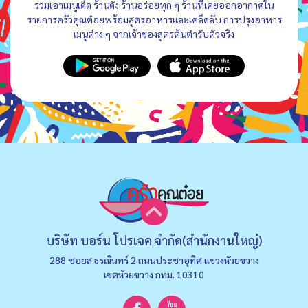
รวมเอาเมนูเด็ด ร้านดัง ร้านอร่อยทุก ๆ ร้านที่เคยออกอากาศใน
รายการครัวคุณต๋อยพร้อมสูตรอาหารและเคล็ดลับ การปรุงอาหาร
เมนูต่าง ๆ จากเจ้าของสูตรต้นตำรับตัวจริง
บริษัท บอร์น โปรเจค จำกัด(สำนักงานใหญ่)
288 ซอยส.ธรณินทร์ 2 ถนนประชาอุทิศ แขวงหัวยขวาง
เขตห้วยขวาง กทม. 10310