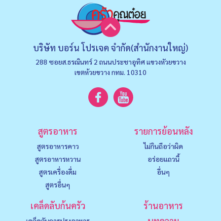
บริษัท บอร์น โปรเจค จำกัด(สำนักงานใหญ่)
288 ซอยส.ธรณินทร์ 2 ถนนประชาอุทิศ แขวงหัวยขวาง
เขตห้วยขวาง กทม. 10310
สูตรอาหาร
รายการย้อนหลัง
สูตรอาหารคาว
ไม่กินถือว่าผิด
สูตรอาหารหวาน
อร่อยแถวนี้
สูตรเครื่องดื่ม
อื่นๆ
สูตรอื่นๆ
เคล็ดลับก้นครัว
ร้านอาหาร
บทความ
เคล็ดลับการปรุงอาหาร