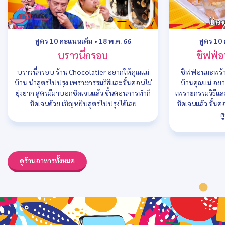
สูตร 10 คะแนนเต็ม
•
18 พ.ค. 66
สูตร 10
บราวนี่กรอบ
ชิฟฟ่
บราวนี่กรอบ ร้าน Chocolatier อยากให้คุณแม่
ชิฟฟ่อนมะพร้า
บ้าน นำสูตรไปปรุง เพราะกรรมวิธีและขั้นตอนไม่
บ้านคุณแม่ อยา
ยุ่งยาก สูตรมีมาบอกชัดเจนแล้ว ขั้นตอนการทำก็
เพราะกรรมวิธีและ
ชัดเจนด้วย เชิญหยิบสูตรไปปรุงได้เลย
ชัดเจนแล้ว ขั้น
ส
ดูร้านอาหารทั้งหมด