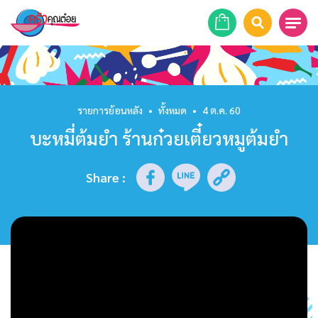
หน้าแรก
สูตรอาหาร
รายการย้อนหลัง
•
ทั้งหมด
•
4 ต.ค. 60
บะหมี่ต้มยำ ร้านก๋วยเตี๋ยวหมูต้มยำ
ร้านอาหาร
รายการย้อนหลัง
Share
:
เคล็ดลับก้นครัว
บทความ
ข่าวสาร
ติดต่อเรา