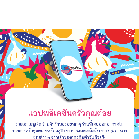
แอปพลิเคชันครัวคุณต๋อย
รวมเอาเมนูเด็ด ร้านดัง ร้านอร่อยทุก ๆ ร้านที่เคยออกอากาศใน
รายการครัวคุณต๋อยพร้อมสูตรอาหารและเคล็ดลับ การปรุงอาหาร
เมนูต่าง ๆ จากเจ้าของสูตรต้นตำรับตัวจริง