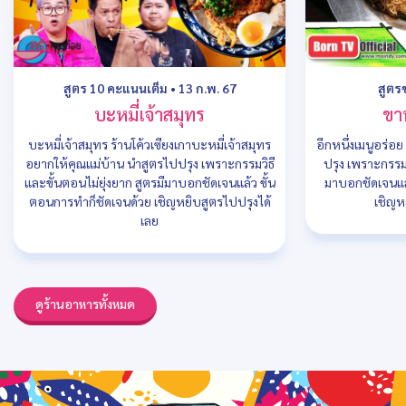
สูตร 10 คะแนนเต็ม
•
13 ก.พ. 67
สูตร
บะหมี่เจ้าสมุทร
ขา
บะหมี่เจ้าสมุทร ร้านโค้วเซียงเกาบะหมี่เจ้าสมุทร
อีกหนึ่งเมนูอร่อ
อยากให้คุณแม่บ้าน นำสูตรไปปรุง เพราะกรรมวิธี
ปรุง เพราะกรรมว
และขั้นตอนไม่ยุ่งยาก สูตรมีมาบอกชัดเจนแล้ว ขั้น
มาบอกชัดเจนแล
ตอนการทำก็ชัดเจนด้วย เชิญหยิบสูตรไปปรุงได้
เชิญห
เลย
ดูร้านอาหารทั้งหมด