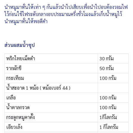
นำหมูมาหั่นให้เท่า ๆ กันแล้วนำไปเสียบเพื่อนำไปอบต้องวอมไฟ
ไว้ก่อนใช้ไฟระดับกลางอบประมาณครึ่งชั่วโมงแล้วเก็บน้ำหมูไว้
นำหมูมาหั่นให้พอดีคำ
ส่วนผสมน้ำซุป
พริกไทยเม็ดดำ
30 กรัม
รากผักชี
50 กรัม
กระเทียม
100 กรัม
น้ำสะอาด 1 หม้อ ( หม้อเบอร์ 44 )
เกลือ
100 กรัม
น้ำตาลกรวด
100 กรัม
กระดูกหมูคาตั๊ง
1กิโลกรัม
เอียวเล้ง
1 กิโลกรัม