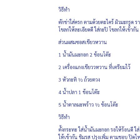
วิธีทำ
ตักข่าใส่ครก ตามด้วยตะไคร้ ผิวมะกรูด รา
โขลกให้ละเอียดดี ใส่กะปิ โขลกให้เข้ากัน
ส่วนผสมซอสเขียวหวาน
1 น้ำมันมะกอก 2 ช้อนโต๊ะ
2 เครื่องแกงเขียววหวาน ที่เตรียมไว้
3 หัวกะทิ ½ ถ้วยตวง
4 น้ำปลา 1 ช้อนโต๊ะ
5 น้ำตาลมะพร้าว ½ ช้อนโต๊ะ
วิธีทำ
ตั้งกระทะ ใส่น้ำมันมะกอก รอให้ร้อนดี ใ
ให้เข้ากัน ชิมรส ปรุงเพิ่ม ตามชอบ ปิดไ