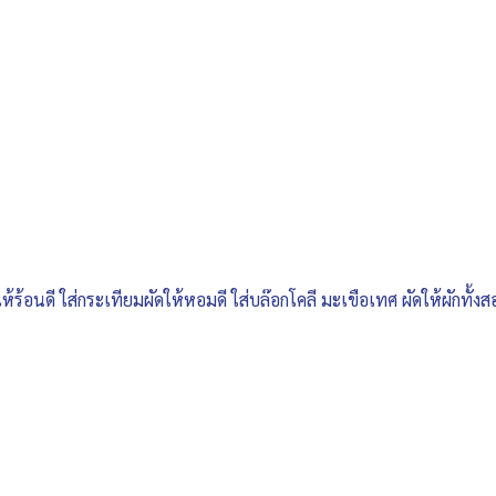
้ร้อนดี ใส่กระเทียมผัดให้หอมดี ใส่บล๊อกโคลี มะเขือเทศ ผัดให้ผักทั้งส