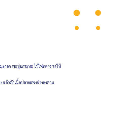
มันมะกอก พอชุ่มกระทะ ใช้ไฟกลาง รอให้
ง) แล้วตักเนื้อปลากะพงย่างลงตาม