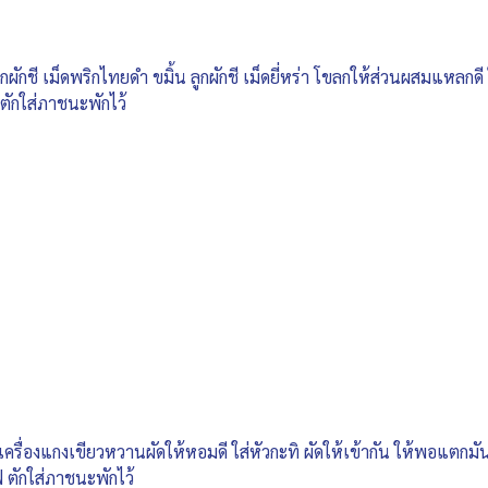
กผักชี เม็ดพริกไทยดำ ขมิ้น ลูกผักชี เม็ดยี่หร่า โขลกให้ส่วนผสมแหลกด
 ตักใส่ภาชนะพักไว้
ส่เครื่องแกงเขียวหวานผัดให้หอมดี ใส่หัวกะทิ ผัดให้เข้ากัน ให้พอแตก
ฟ ตักใส่ภาชนะพักไว้