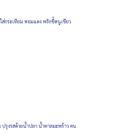
ี ใส่กระเทียม หอมแดง พริกขี้หนูเขียว
มัน ปรุงรสด้วยน้ำปลา น้ำตาลมะพร้าว คน