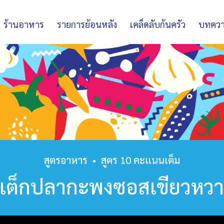
ร้านอาหาร
รายการย้อนหลัง
เคล็ดลับก้นครัว
บทคว
สูตรอาหาร
•
สูตร 10 คะแนนเต็ม
เต็กปลากะพงซอสเขียวหว