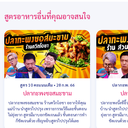
สูตรอาหารอื่นที่คุณอาจสนใจ
สูตร 10 คะแนนเต็ม
•
28 ก.พ. 66
ปลากะพง
ปลากะพงซอสมะขาม
ปลา
ปลากะพงซอสมะขาม ร้านควิกโอชา อยากให้คุณ
ปลากะพงนึ่งซีอิ๊
แม่บ้าน นำสูตรไปปรุง เพราะกรรมวิธีและขั้นตอน
บ้าน นำสูตรไปปร
ไม่ยุ่งยาก สูตรมีมาบอกชัดเจนแล้ว ขั้นตอนการทำ
ยุ่งยาก สูตรมีม
ก็ชัดเจนด้วย เชิญหยิบสูตรไปปรุงได้เลย
ชัดเจนด้วย 