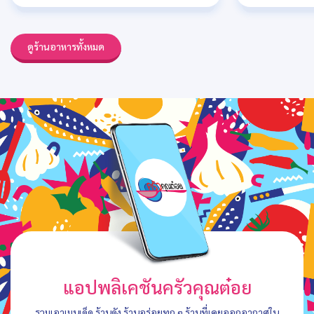
ดูร้านอาหารทั้งหมด
แอปพลิเคชันครัวคุณต๋อย
รวมเอาเมนูเด็ด ร้านดัง ร้านอร่อยทุก ๆ ร้านที่เคยออกอากาศใน