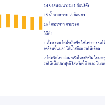
14 ซอสหอยนางรม 1 ช้อนโต๊ะ
15 น้ำตาลทราย ½ ช้อนชา
16 ใบกะเพรา ตามชอบ
วิธีทำ
1 ตั้งกระทะ ใส่น้ำมันพืช ใช้ไฟกลาง รอให้
เคลือบชิ้นปลา ใส่น้ำสต็อก รอให้เดือด
2 ใส่พริกไทยอ่อน พริกไทยดำป่น ใบมะกรู
รอให้เนื้อปลาสุกดี ใส่พริกชี้ฟ้าแดง ใบก