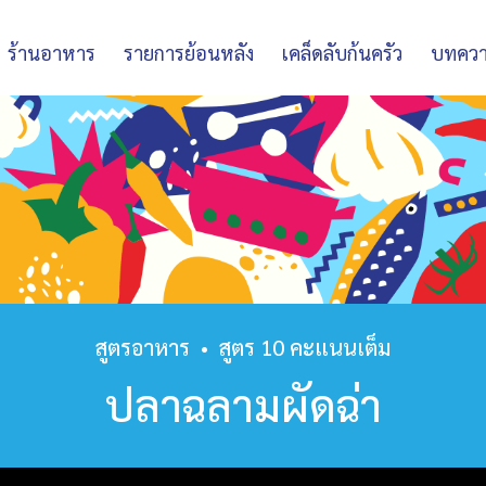
ร้านอาหาร
รายการย้อนหลัง
เคล็ดลับก้นครัว
บทคว
สูตรอาหาร
•
สูตร 10 คะแนนเต็ม
ปลาฉลามผัดฉ่า