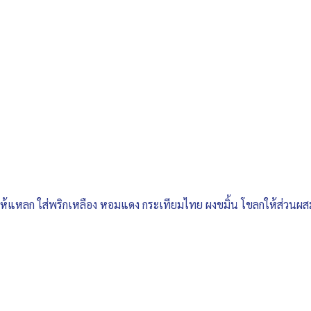
ห้แหลก ใส่พริกเหลือง หอมแดง กระเทียมไทย ผงขมิ้น โขลกให้ส่วนผสมละ