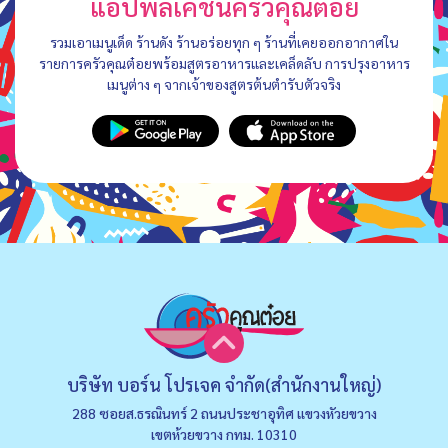
แอปพลิเคชันครัวคุณต๋อย
รวมเอาเมนูเด็ด ร้านดัง ร้านอร่อยทุก ๆ ร้านที่เคยออกอากาศใน
รายการครัวคุณต๋อยพร้อมสูตรอาหารและเคล็ดลับ การปรุงอาหาร
เมนูต่าง ๆ จากเจ้าของสูตรต้นตำรับตัวจริง
บริษัท บอร์น โปรเจค จำกัด(สำนักงานใหญ่)
288 ซอยส.ธรณินทร์ 2 ถนนประชาอุทิศ แขวงหัวยขวาง
เขตห้วยขวาง กทม. 10310