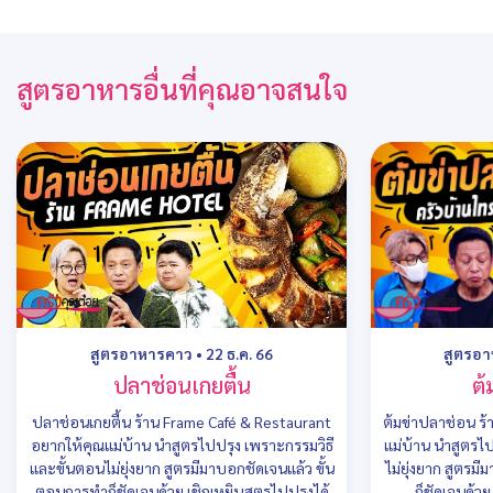
สูตรอาหารอื่นที่คุณอาจสนใจ
สูตรอาหารคาว
•
22 ธ.ค. 66
สูตรอ
ปลาช่อนเกยตื้น
ต้
ปลาช่อนเกยตื้น ร้าน Frame Café & Restaurant
ต้มข่าปลาช่อน ร
อยากให้คุณแม่บ้าน นำสูตรไปปรุง เพราะกรรมวิธี
แม่บ้าน นำสูตรไ
และขั้นตอนไม่ยุ่งยาก สูตรมีมาบอกชัดเจนแล้ว ขั้น
ไม่ยุ่งยาก สูตรม
ตอนการทำก็ชัดเจนด้วย เชิญหยิบสูตรไปปรุงได้
ก็ชัดเจนด้ว