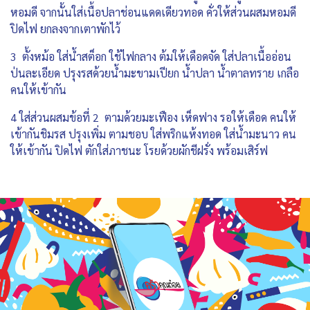
หอมดี จากนั้นใส่เนื้อปลาช่อนแดดเดียวทอด คั่วให้ส่วนผสมหอมดี
ปิดไฟ ยกลงจากเตาพักไว้
3 ตั้งหม้อ ใส่น้ำสต็อก ใช้ไฟกลาง ต้มให้เดือดจัด ใส่ปลาเนื้ออ่อน
ป่นละเอียด ปรุงรสด้วยน้ำมะขามเปียก น้ำปลา น้ำตาลทราย เกลือ
คนให้เข้ากัน
4 ใส่ส่วนผสมข้อที่ 2 ตามด้วยมะเฟือง เห็ดฟาง รอให้เดือด คนให้
เข้ากันชิมรส ปรุงเพิ่ม ตามชอบ ใส่พริกแห้งทอด ใส่น้ำมะนาว คน
ให้เข้ากัน ปิดไฟ ตักใส่ภาชนะ โรยด้วยผักชีฝรั่ง พร้อมเสิร์ฟ