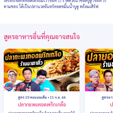
เครื่องโขลกที่ทอดเตรียมไว้ (ข้อที่ 1) ราดด้วยน้ำซอสบูดู (ข้อที่ 3)
ตามชอบ ได้เป็นปลานวลจันทร์ทอดขมิ้นน้ำบูดู พร้อมเสิร์ฟ
สูตรอาหารอื่นที่คุณอาจสนใจ
สูตร 10 คะแนนเต็ม
•
11 ก.ย. 66
สูตรอ
ปลากะพงทอดพริกเกลือ
ป
ปลากะพงทอดพริกเกลือ ร้านนาตาติ๋ว อยากให้
ปลายอนทอด ร้า