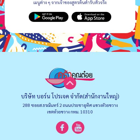
เมนูต่าง ๆ จากเจ้าของสูตรต้นตำรับตัวจริง
บริษัท บอร์น โปรเจค จำกัด(สำนักงานใหญ่)
288 ซอยส.ธรณินทร์ 2 ถนนประชาอุทิศ แขวงหัวยขวาง
เขตห้วยขวาง กทม. 10310