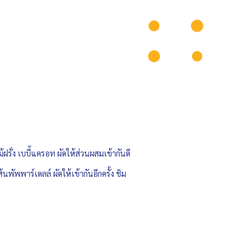
้ฝรั่ง เบบี้แครอท ผัดให้ส่วนผสมเข้ากันดี
้นพัพพาร์เดลล์ ผัดให้เข้ากันอีกครั้ง ชิม