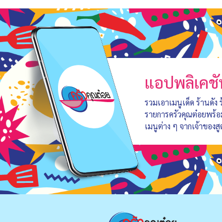
แอปพลิเคชั
รวมเอาเมนูเด็ด ร้านดัง
รายการครัวคุณต๋อยพร้
เมนูต่าง ๆ จากเจ้าของสู