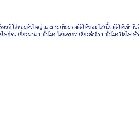
้ร้อนดี ใส่หอมหัวใหญ่ และกระเทียม ลงผัดให้หอม ใส่เนื้อ ผัดให้เข้ากันด
ดไฟอ่อน เคี่ยวนาน 1 ชั่วโมง ใส่แครอท เคี่ยวต่ออีก 1 ชั่วโมง ปิดไฟ พัก