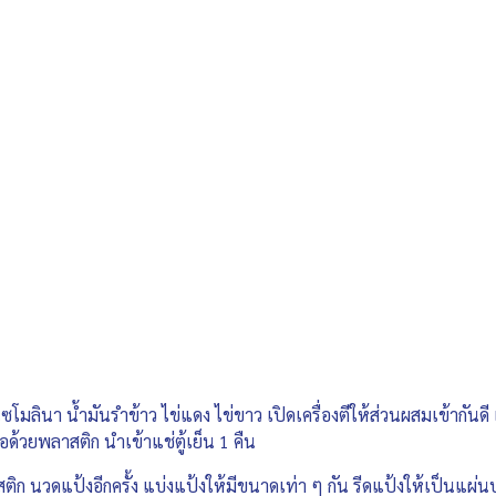
ซโมลินา น้ำมันรำข้าว ไข่แดง ไข่ขาว เปิดเครื่องตีให้ส่วนผสมเข้ากันดี 
ด้วยพลาสติก นำเข้าแช่ตู้เย็น 1 คืน
ก นวดแป้งอีกครั้ง แบ่งแป้งให้มีขนาดเท่า ๆ กัน รีดแป้งให้เป็นแผ่น