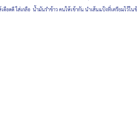
เดือดดี ใส่เกลือ น้ำมันรำข้าว คนให้เข้ากัน นำเส้นแป้งที่เตรียมไว้ในข