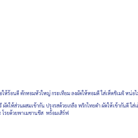
อให้ร้อนดี ตักหอมหัวใหญ่ กระเทียม ลงผัดให้หอมดี ใส่เห็ดชิเมจิ หน่อไม
มรี ผัดให้ส่วนผสมเข้ากัน ปรุงรสด้วยเกลือ พริกไทยดำ ผัดให้เข้ากันดี ใส่เส
ะ โรยด้วยพาเมซานชีส พร้อมเสิร์ฟ