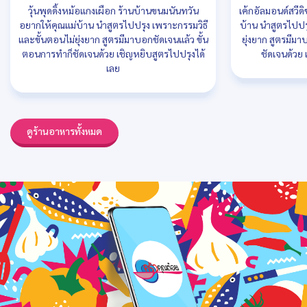
วุ้นพุดดิ้งหม้อแกงเผือก ร้านบ้านขนมนันทวัน
เค้กอัลมอนด์สวีด
อยากให้คุณแม่บ้าน นำสูตรไปปรุง เพราะกรรมวิธี
บ้าน นำสูตรไปปร
และขั้นตอนไม่ยุ่งยาก สูตรมีมาบอกชัดเจนแล้ว ขั้น
ยุ่งยาก สูตรมีม
ตอนการทำก็ชัดเจนด้วย เชิญหยิบสูตรไปปรุงได้
ชัดเจนด้วย 
เลย
ดูร้านอาหารทั้งหมด