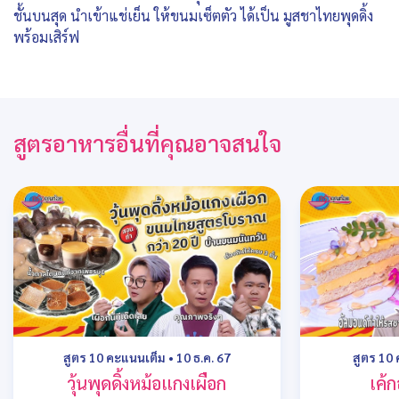
ชั้นบนสุด นำเข้าแช่เย็น ให้ขนมเซ็ตตัว ได้เป็น มูสชาไทยพุดดิ้ง
พร้อมเสิร์ฟ
สูตรอาหารอื่นที่คุณอาจสนใจ
สูตร 10 คะแนนเต็ม
•
10 ธ.ค. 67
สูตร 10
วุ้นพุดดิ้งหม้อแกงเผือก
เค้ก