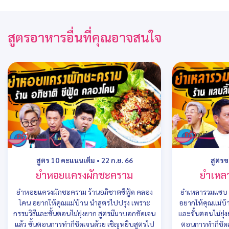
สูตรอาหารอื่นที่คุณอาจสนใจ
สูตร 10 คะแนนเต็ม
•
22 ก.ย. 66
สูตรข
ยำหอยแครงผักชะคราม
ยำเหล
ยำหอยแครงผักชะคราม ร้านอภิชาตซีฟู้ด คลอง
ยำเหลารวมแซบ ว
โคน อยากให้คุณแม่บ้าน นำสูตรไปปรุง เพราะ
อยากให้คุณแม่บ้
กรรมวิธีและขั้นตอนไม่ยุ่งยาก สูตรมีมาบอกชัดเจน
และขั้นตอนไม่ยุ่
แล้ว ขั้นตอนการทำก็ชัดเจนด้วย เชิญหยิบสูตรไป
ตอนการทำก็ชัดเ