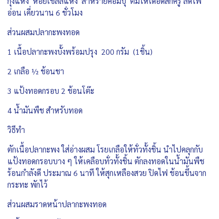
กุ้งแห้ง หอยเชลล์แห้ง สาหร่ายคอมบุ ต้มให้เดือดสักครู่ ลดไฟ
อ่อน เคี่ยวนาน 6 ชั่วโมง
ส่วนผสมปลากะพงทอด
1 เนื้อปลากะพงบั้งพร้อมปรุง 200 กรัม (1ชิ้น)
2 เกลือ ½ ช้อนชา
3 แป้งทอดกรอบ 2 ช้อนโต๊ะ
4 น้ำมันพืช สำหรับทอด
วิธีทำ
ตักเนื้อปลากะพง ใส่อ่างผสม โรยเกลือให้ทั่วทั้งชิ้น นำไปคลุกกับ
แป้งทอดกรอบบาง ๆ ให้เคลือบทั่วทั้งชิ้น ตักลงทอดในน้ำมันพืช
ร้อนกำลังดี ประมาณ 6 นาที ให้สุกเหลืองสวย ปิดไฟ ช้อนขึ้นจาก
กระทะ พักไว้
ส่วนผสมราดหน้าปลากะพงทอด