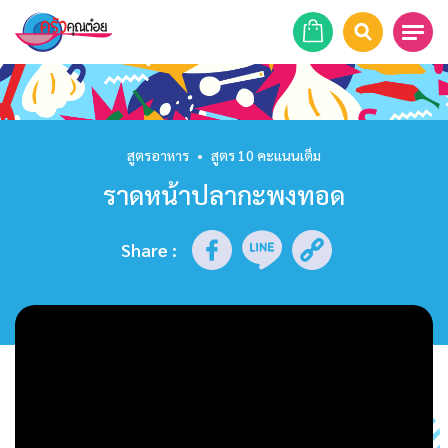
หน้าแรก
สูตรอาหาร
สูตรอาหาร
•
สูตร 10 คะแนนเต็ม
ราดหน้าปลากะพงทอด
ร้านอาหาร
รายการย้อนหลัง
Share
:
เคล็ดลับก้นครัว
บทความ
ข่าวสาร
ติดต่อเรา