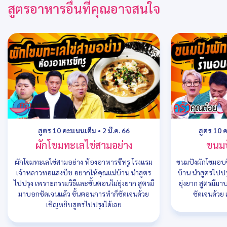
สูตรอาหารอื่นที่คุณอาจสนใจ
สูตร 10 คะแนนเต็ม
•
2 มี.ค. 66
สูตร 10 
ผักโขมทะเลไข่สามอย่าง
ขนมป
ผักโขมทะเลไข่สามอย่าง ห้องอาหารซีทรู โรงแรม
ขนมปังผักโขมอบช
เจ้าหลาวทอแสงบีช อยากให้คุณแม่บ้าน นำสูตร
บ้าน นำสูตรไปปร
ไปปรุง เพราะกรรมวิธีและขั้นตอนไม่ยุ่งยาก สูตรมี
ยุ่งยาก สูตรมีม
มาบอกชัดเจนแล้ว ขั้นตอนการทำก็ชัดเจนด้วย
ชัดเจนด้วย 
เชิญหยิบสูตรไปปรุงได้เลย