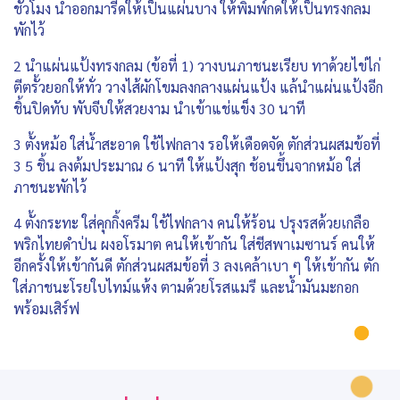
ชั่วโมง นำออกมารีดให้เป็นแผ่นบาง ให้พิมพ์กดให้เป็นทรงกลม
พักไว้
2 นำแผ่นแป้งทรงกลม (ข้อที่ 1) วางบนภาชนะเรียบ ทาด้วยไข่ไก่
ตีตรั้วยอกให้ทั่ว วางไส้ผักโขมลงกลางแผ่นแป้ง แล้นำแผ่นแป้งอีก
ชิ้นปิดทับ พับจีบให้สวยงาม นำเข้าแช่แข็ง 30 นาที
3 ตั้งหม้อ ใส่น้ำสะอาด ใช้ไฟกลาง รอให้เดือดจัด ตักส่วนผสมข้อที่
3 5 ชิ้น ลงต้มประมาณ 6 นาที ให้แป้งสุก ช้อนขึ้นจากหม้อ ใส่
ภาชนะพักไว้
4 ตั้งกระทะ ใส่คุกกิ้งครีม ใช้ไฟกลาง คนให้ร้อน ปรุงรสด้วยเกลือ
พริกไทยดำป่น ผงอโรมาต คนให้เข้ากัน ใส่ชีสพาเมซานร์ คนให้
อีกครั้งให้เข้ากันดี ตักส่วนผสมข้อที่ 3 ลงเคล้าเบา ๆ ให้เข้ากัน ตัก
ใส่ภาชนะโรยใบไทม์แห้ง ตามด้วยโรสแมรี และน้ำมันมะกอก
พร้อมเสิร์ฟ