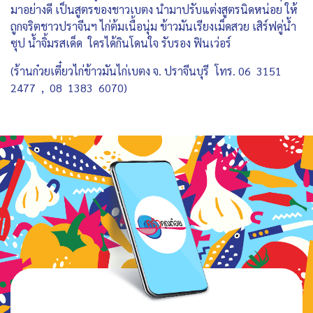
มาอย่างดี เป็นสูตรของชาวเบตง นำมาปรับแต่งสูตรนิดหน่อย ให้
ถูกจริตชาวปราจีนฯ ไก่ต้มเนื้อนุ่ม ข้าวมันเรียงเม็ดสวย เสิร์ฟคู่น้ำ
ซุป น้ำจิ้มรสเด็ด ใครได้กินโดนใจ รับรอง ฟินเว่อร์
(ร้านก๋วยเตี๋ยวไก่ข้าวมันไก่เบตง จ. ปราจีนบุรี โทร. 06 3151
2477 , 08 1383 6070)