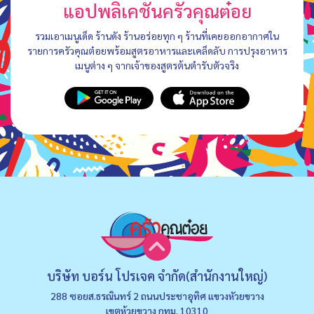
แอปพลิเคชันครัวคุณต๋อย
รวมเอาเมนูเด็ด ร้านดัง ร้านอร่อยทุก ๆ ร้านที่เคยออกอากาศใน
รายการครัวคุณต๋อยพร้อมสูตรอาหารและเคล็ดลับ การปรุงอาหาร
เมนูต่าง ๆ จากเจ้าของสูตรต้นตำรับตัวจริง
บริษัท บอร์น โปรเจค จำกัด(สำนักงานใหญ่)
288 ซอยส.ธรณินทร์ 2 ถนนประชาอุทิศ แขวงหัวยขวาง
เขตห้วยขวาง กทม. 10310