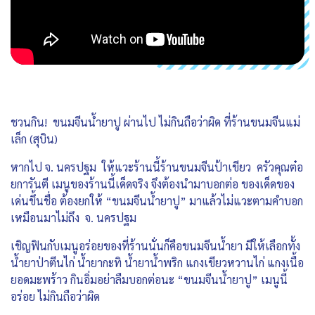
ชวนกิน! ขนมจีนน้ำยาปู ผ่านไป ไม่กินถือว่าผิด ที่ร้านขนมจีนแม่
เล็ก (สุบิน)
หากไป จ. นครปฐม ให้แวะร้านนี้ร้านขนมจีนป้าเขียว ครัวคุณต๋อ
ยการันตี เมนูของร้านนี้เด็ดจริง จึงต้องนำมาบอกต่อ ของเด็ดของ
เด่นขึ้นชื่อ ต้องยกให้ “ขนมจีนน้ำยาปู” มาแล้วไม่แวะตามคำบอก
เหมือนมาไม่ถึง จ. นครปฐม
เชิญฟินกับเมนูอร่อยของที่ร้านนั่นก็คือขนมจีนน้ำยา มีให้เลือกทั้ง
น้ำยาป่าตีนไก่ น้ำยากะทิ น้ำยาน้ำพริก แกงเขียวหวานไก่ แกงเนื้อ
ยอดมะพร้าว กินอิ่มอย่าลืมบอกต่อนะ “ขนมจีนน้ำยาปู” เมนูนี้
อร่อย ไม่กินถือว่าผิด