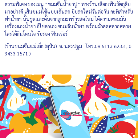
ความพิเศษของเมนู “ขมมจีนน้ำยาปู” ทางร้านเลือกเฟ้นวัตถุดิบ
มาอย่างดี เส้นขนมใช้แบบเส้นสด บีบสดใหม่วันต่อวัน กะทิสำหรับ
ทำน้ำยา นั้นขูดและคั้นจากลูกมะพร้าวสดใหม่ ได้ความหอมมัน
เครื่องแกงน้ำยา ก็โขลกเอง ขนมจีนน้ำยา พร้อมผักสดหลากหลาย
ใครได้กินโดนใจ รับรอง ฟินเว่อร์
(ร้านขนมจีนแม่เล็ก (สุบิน) จ. นครปฐม โทร.09 5113 6233 , 0
3433 1571 )