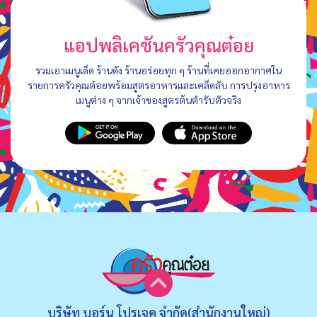
แอปพลิเคชันครัวคุณต๋อย
รวมเอาเมนูเด็ด ร้านดัง ร้านอร่อยทุก ๆ ร้านที่เคยออกอากาศใน
รายการครัวคุณต๋อยพร้อมสูตรอาหารและเคล็ดลับ การปรุงอาหาร
เมนูต่าง ๆ จากเจ้าของสูตรต้นตำรับตัวจริง
บริษัท บอร์น โปรเจค จำกัด(สำนักงานใหญ่)