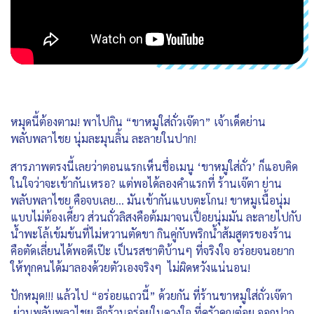
หมุดนี้ต้องตาม! พาไปกิน “ขาหมูใส่ถั่วเจ๊ตา” เจ้าเด็ดย่าน
พลับพลาไชย นุ่มละมุนลิ้น ละลายในปาก!
สารภาพตรงนี้เลยว่าตอนแรกเห็นชื่อเมนู ‘ขาหมูใส่ถั่ว’ ก็แอบคิด
ในใจว่าจะเข้ากันเหรอ? แต่พอได้ลองคำแรกที่ ร้านเจ๊ตา ย่าน
พลับพลาไชย คือจบเลย… มันเข้ากันแบบตะโกน! ขาหมูเนื้อนุ่ม
แบบไม่ต้องเคี้ยว ส่วนถั่วลิสงคือต้มมาจนเปื่อยนุ่มมัน ละลายไปกับ
น้ำพะโล้เข้มข้นที่ไม่หวานตัดขา กินคู่กับพริกน้ำส้มสูตรของร้าน
คือตัดเลี่ยนได้พอดีเป๊ะ เป็นรสชาติบ้านๆ ที่จริงใจ อร่อยจนอยาก
ให้ทุกคนได้มาลองด้วยตัวเองจริงๆ ไม่ผิดหวังแน่นอน!
ปักหมุด!!! แล้วไป “อร่อยแถวนี้” ด้วยกัน ที่ร้านขาหมูใส่ถั่วเจ๊ตา
ย่านพลับพลาไชย อีกร้านอร่อยในดวงใจ ที่ครัวคุณต๋อย ออกปาก