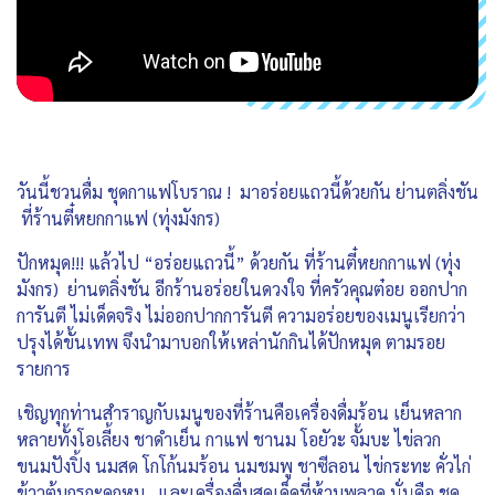
วันนี้ชวนดื่ม ชุดกาแฟโบราณ ! มาอร่อยแถวนี้ด้วยกัน ย่านตลิ่งชัน
ที่ร้านตี๋หยกกาแฟ (ทุ่งมังกร)
ปักหมุด!!! แล้วไป “อร่อยแถวนี้” ด้วยกัน ที่ร้านตี๋หยกกาแฟ (ทุ่ง
มังกร) ย่านตลิ่งชัน อีกร้านอร่อยในดวงใจ ที่ครัวคุณต๋อย ออกปาก
การันตี ไม่เด็ดจริง ไม่ออกปากการันตี ความอร่อยของเมนูเรียกว่า
ปรุงได้ขั้นเทพ จึงนำมาบอกให้เหล่านักกินได้ปักหมุด ตามรอย
รายการ
เชิญทุกท่านสำราญกับเมนูของที่ร้านคือเครื่องดื่มร้อน เย็นหลาก
หลายทั้งโอเลี้ยง ชาดำเย็น กาแฟ ชานม โอยัวะ จั้มบะ ไข่ลวก
ขนมปังปิ้ง นมสด โกโก้นมร้อน นมชมพู ชาซีลอน ไข่กระทะ คั่วไก่
ข้าวต้มกรกะดูกหมู และเครื่องดื่มสุดเด็ดที่ห้ามพลาด นั่นคือ ชุด