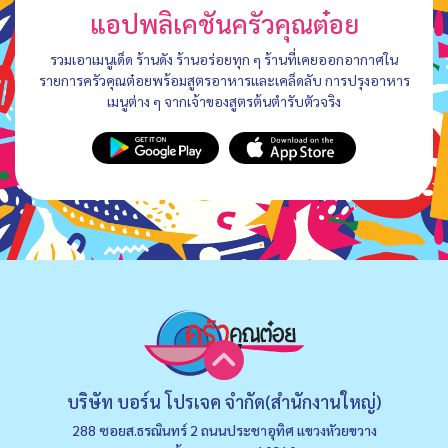
แอปพลิเคชันครัวคุณต๋อย
รวมเอาเมนูเด็ด ร้านดัง ร้านอร่อยทุก ๆ ร้านที่เคยออกอากาศใน
รายการครัวคุณต๋อยพร้อมสูตรอาหารและเคล็ดลับ การปรุงอาหาร
เมนูต่าง ๆ จากเจ้าของสูตรต้นตำรับตัวจริง
บริษัท บอร์น โปรเจค จำกัด(สำนักงานใหญ่)
288 ซอยส.ธรณินทร์ 2 ถนนประชาอุทิศ แขวงหัวยขวาง